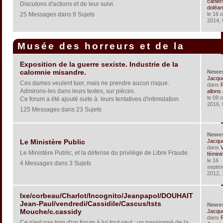
cahier
Discutons d'actions et de leur suivi.
doléan
25 Messages dans 9 Sujets
le 16 
2014, 
Musée des horreurs et de la
corruption
Exposition de la guerre sexiste. Industrie de la
calomnie misandre.
Newe
Jacqu
Ces dames veulent tuer, mais ne prendre aucun risque.
dans
Admirons-les dans leurs textes, sur pièces.
allons c
le 09 
Ce forum a été ajouté suite à leurs tentatives d'intimidation.
2016, 
125 Messages dans 23 Sujets
Newe
Jacqu
Le Ministère Public
dans
V
Le Ministère Public, et la défense du privilège de Libre Fraude.
féminin
le 16
4 Messages dans 3 Sujets
septe
2012, 
Ixe/corbeau/Charlot/Incognito/Jeanpapol/DOUHAIT
Jean-Paul/vendredi/Cassidile/Cascus/tsts
Newe
Mouche/c.cassidy
Jacqu
dans
R
Ce n'est pas trop d'un forum à lui tout seul : un passionné de la