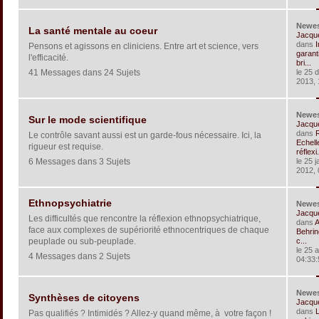
Newe
La santé mentale au coeur
Jacqu
dans
I
Pensons et agissons en cliniciens. Entre art et science, vers
garant
l'efficacité.
bri...
41 Messages dans 24 Sujets
le 25 
2013, 
Newe
Sur le mode scientifique
Jacqu
dans
R
Le contrôle savant aussi est un garde-fous nécessaire. Ici, la
Echell
rigueur est requise.
réflexi.
6 Messages dans 3 Sujets
le 25 j
2012, 
Ethnopsychiatrie
Newe
Jacqu
Les difficultés que rencontre la réflexion ethnopsychiatrique,
dans
A
face aux complexes de supériorité ethnocentriques de chaque
Behrin
peuplade ou sub-peuplade.
c...
le 25 
4 Messages dans 2 Sujets
04:33:
Newe
Synthèses de citoyens
Jacqu
dans
Pas qualifiés ? Intimidés ? Allez-y quand même, à votre façon !