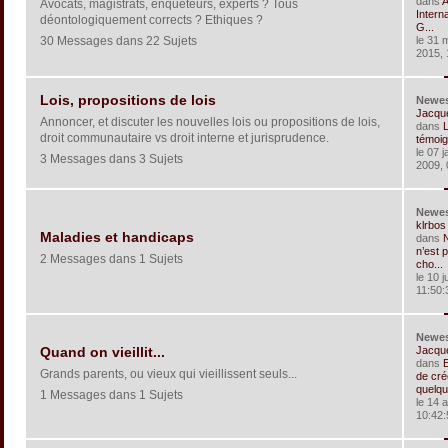
dans
A
Avocats, magistrats, enquêteurs, experts ? Tous
Interna
déontologiquement corrects ? Ethiques ?
G...
30 Messages dans 22 Sujets
le 31 
2015, 
Lois, propositions de lois
Newe
Jacqu
Annoncer, et discuter les nouvelles lois ou propositions de lois,
dans
L
droit communautaire vs droit interne et jurisprudence.
témoig
le 07 j
3 Messages dans 3 Sujets
2009, 
Newe
klrbos
Maladies et handicaps
dans
n’est 
2 Messages dans 1 Sujets
cho...
le 10 j
11:50:
Newe
Jacqu
Quand on vieillit...
dans
Grands parents, ou vieux qui vieillissent seuls...
de cré
quelqu
1 Messages dans 1 Sujets
le 14 a
10:42: