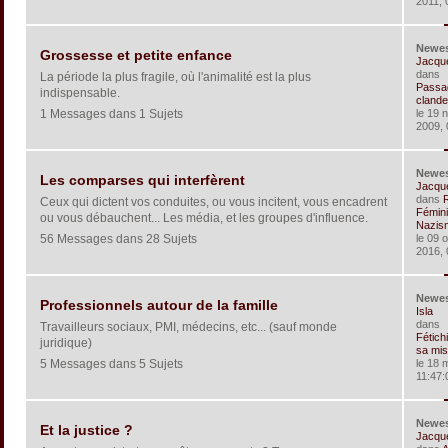
2011, 
Newe
Grossesse et petite enfance
Jacqu
dans
La période la plus fragile, où l'animalité est la plus
Passa
indispensable.
clandes
1 Messages dans 1 Sujets
le 19 
2009, 
Newe
Les comparses qui interfèrent
Jacqu
dans
Ceux qui dictent vos conduites, ou vous incitent, vous encadrent
Fémin
ou vous débauchent... Les média, et les groupes d'influence.
Nazism
56 Messages dans 28 Sujets
le 09 
2016, 
Newe
Professionnels autour de la famille
Isla
dans
Travailleurs sociaux, PMI, médecins, etc... (sauf monde
Fétich
juridique)
sa mis
5 Messages dans 5 Sujets
le 18 
11:47:
Newe
Et la justice ?
Jacqu