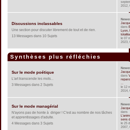
septe
2012, 
Newe
Jacqu
Discussions inclassables
dans
Une section pour discuter librement de tout et de rien.
Lyon, 
totalita
13 Messages dans 10 Sujets
le 07 
2023, 
Synthèses plus réfléchies
Newe
Jacqu
Sur le mode poétique
dans
V
L'art transcende les mots...
reparo
...
3 Messages dans 2 Sujets
le 12 
2014, 
Newe
Sur le mode managérial
Jacqu
dans
N'ayons pas de honte à diriger ! C'est au nombre de nos tâches
L'anim
et apprentissages d'adulte.
sens de
4 Messages dans 3 Sujets
le 25 
2007, 