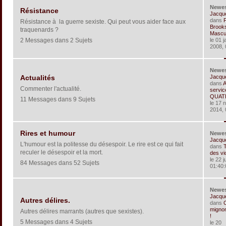
Newe
Résistance
Jacqu
dans
Résistance à la guerre sexiste. Qui peut vous aider face aux
Brook
traquenards ?
Masculi
2 Messages dans 2 Sujets
le 01 j
2008, 
Newe
Jacqu
Actualités
dans
Commenter l'actualité.
servic
QUATR
11 Messages dans 9 Sujets
le 17 
2014, 
Rires et humour
Newe
Jacqu
L'humour est la politesse du désespoir. Le rire est ce qui fait
dans
reculer le désespoir et la mort.
des vi
le 22 j
84 Messages dans 52 Sujets
01:40:
Newe
Jacqu
Autres délires.
dans
C
mignon
Autres délires marrants (autres que sexistes).
!
5 Messages dans 4 Sujets
le 20