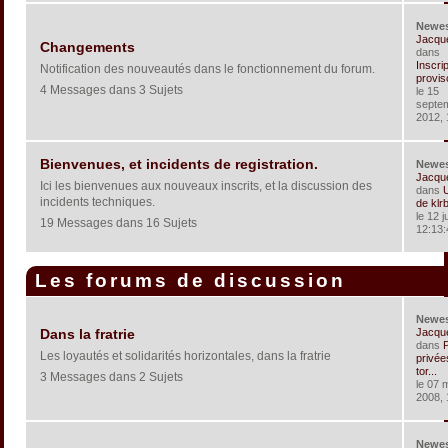
Newe
Jacqu
Changements
dans
Inscri
Notification des nouveautés dans le fonctionnement du forum.
provis
4 Messages dans 3 Sujets
le 15
septe
2012, 
Bienvenues, et incidents de registration.
Newe
Jacqu
Ici les bienvenues aux nouveaux inscrits, et la discussion des
dans
U
incidents techniques.
de klr
le 12 j
19 Messages dans 16 Sujets
12:13:
Les forums de discussion
Newe
Jacqu
Dans la fratrie
dans
P
Les loyautés et solidarités horizontales, dans la fratrie
privée
tor...
3 Messages dans 2 Sujets
le 07 
2008, 
Newe