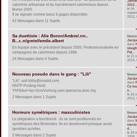
Janvie
calomnie artisanale et du harcèlement calomnieux depuis
2012..
le 04
février 2005.
septe
Il se signale comme tueur à gages disponible.
2012, 
42 Messages dans 11 Sujets
Sa duettiste : Alie Boron/Ambre/.nn..
Newe
Jacqu
B...r..n/gretel/emile.albert
dans
En équipe avec le précédent depuis 2005. Professionnalisée en
slough
campagnes de calomnies depuis 1998.
Pat...
le 21 
24 Messages dans 4 Sujets
2014, 
Nouveau pseudo dans le gang : "Lili"
Newe
Jacqu
"Lili", soit lililily@invalid.com
dans
R
NNTP-Posting-Host:
Ce tou
YhF6duri+kp+0cruVuHusg.user.speranza.aioe.org
s...
le 16 
2 Messages dans 1 Sujets
2013, 
Horreurs symétriques : masculinistes
Newe
Jacqu
Le piégeakon a fonctionné : ils se sont positionnés en
dans
symétriques des féministes. Ils en deviennent presque aussi
narcis
ignobles qu'elles.
d...
le 28 
5 Messages dans 2 Sujets
2008, 