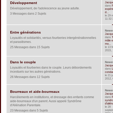
Jacqu
Développement
dans
Développement, de l'adolescence au jeune adulte.
expéri
d...
3 Messages dans 2 Sujets
le 29 
11:32:
Newe
Entre générations
Jacqu
dans
T
Loyautés et solidarités, versus fourberies intergénérationnelles
mâle e
et parasitismes.
mo...
25 Messages dans 15 Sujets
le 13 f
2015, 
Dans le couple
Newe
Jacqu
Loyautés et fourberies dans le couple. Leurs débordements
dans
L
incestuels sur les autres générations.
condam
le 21 ju
26 Messages dans 12 Sujets
2012, 
Newe
Bourreaux et aide-bourreaux
Jacqu
Harcèlements en institutions, et dressage des enfants comme
dans
R
syndr
aide-bourreaux d'un parent. Aussi appelé Syndrôme
d'aliéna
d'Aliénation Parentale.
le 28
septe
23 Messages dans 5 Sujets