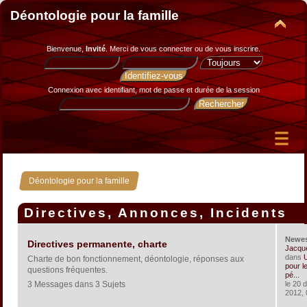
Déontologie pour la famille
Bienvenue,
Invité
. Merci de
vous connecter
ou de
vous inscrire
.
Connexion avec identifiant, mot de passe et durée de la session
Déontologie pour la famille
Directives, Annonces, Incidents
Newe
Directives permanente, charte
Jacqu
dans
U
Charte de bon fonctionnement, déontologie, réponses aux
pour le
questions fréquentes.
pé...
3 Messages dans 3 Sujets
le 20 
2012, 