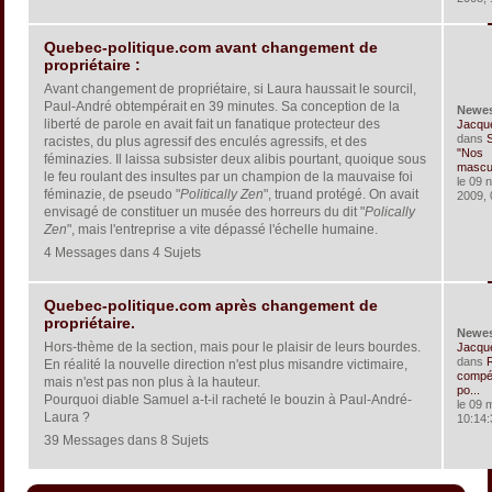
Quebec-politique.com avant changement de
propriétaire :
Avant changement de propriétaire, si Laura haussait le sourcil,
Paul-André obtempérait en 39 minutes. Sa conception de la
Newe
liberté de parole en avait fait un fanatique protecteur des
Jacqu
dans
S
racistes, du plus agressif des enculés agressifs, et des
"Nos
féminazies. Il laissa subsister deux alibis pourtant, quoique sous
masculi
le feu roulant des insultes par un champion de la mauvaise foi
le 09 
féminazie, de pseudo "
Politically Zen
", truand protégé. On avait
2009, 
envisagé de constituer un musée des horreurs du dit "
Polically
Zen
", mais l'entreprise a vite dépassé l'échelle humaine.
4 Messages dans 4 Sujets
Quebec-politique.com après changement de
propriétaire.
Newe
Hors-thème de la section, mais pour le plaisir de leurs bourdes.
Jacqu
dans
En réalité la nouvelle direction n'est plus misandre victimaire,
compét
mais n'est pas non plus à la hauteur.
po...
Pourquoi diable Samuel a-t-il racheté le bouzin à Paul-André-
le 09 
Laura ?
10:14:
39 Messages dans 8 Sujets