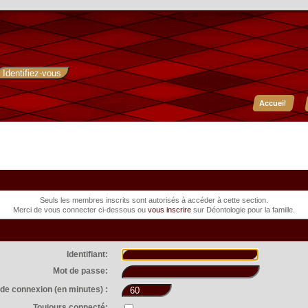
Accueil
Seuls les membres inscrits sont autorisés à accéder à cette section.
Merci de vous connecter ci-dessous ou
vous inscrire
sur Déontologie pour la famille.
Identifiant:
Mot de passe:
de connexion (en minutes) :
Toujours connecté: