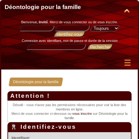
Déontologie pour la famille
Bienvenue,
Invité
. Merci de
vous connecter
ou de
vous inscrire
.
Connexion avec identifiant, mot de passe et durée de la session
Déontologie pour la famille
Attention !
Désolé - vous n'avez pas les permissions nécessaires pour voir la liste des
membres en ligne.
Merci de vous connecter ci-dessous ou
vous inscrire
sur Déontologie pour la
famille.
Identifiez-vous
Identifiant: