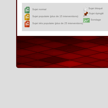
Sujet bloqué
Sujet normal
Sujet épinglé
Sujet populaire (plus de 15 interventions)
Sondage
Sujet très populaire (plus de 25 interventions)