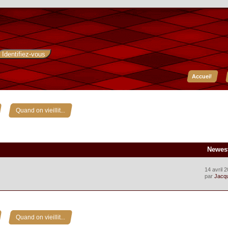
Accueil
»
Quand on vieillit...
Newes
14 avril 
par
Jacq
»
Quand on vieillit...