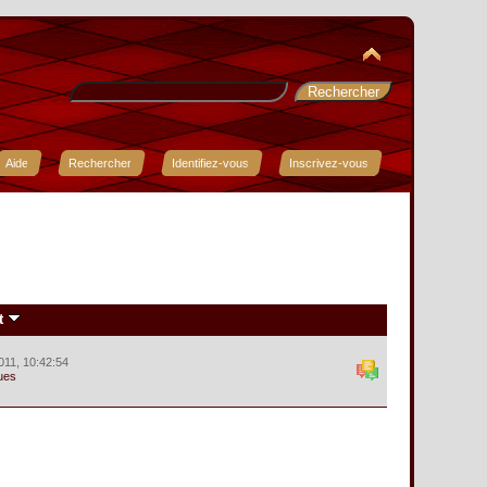
Aide
Rechercher
Identifiez-vous
Inscrivez-vous
t
2011, 10:42:54
ues