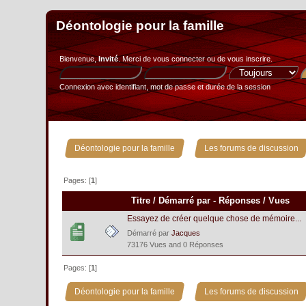
Déontologie pour la famille
Bienvenue,
Invité
. Merci de
vous connecter
ou de
vous inscrire
.
Connexion avec identifiant, mot de passe et durée de la session
»
Déontologie pour la famille
Les forums de discussion
Pages: [
1
]
Titre
/
Démarré par
-
Réponses
/
Vues
Essayez de créer quelque chose de mémoire...
Démarré par
Jacques
73176 Vues and 0 Réponses
Pages: [
1
]
»
Déontologie pour la famille
Les forums de discussion