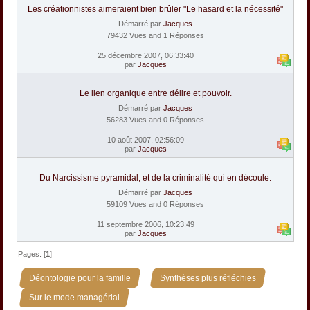
Les créationnistes aimeraient bien brûler "Le hasard et la nécessité"
Démarré par
Jacques
79432 Vues and 1 Réponses
25 décembre 2007, 06:33:40
par
Jacques
Le lien organique entre délire et pouvoir.
Démarré par
Jacques
56283 Vues and 0 Réponses
10 août 2007, 02:56:09
par
Jacques
Du Narcissisme pyramidal, et de la criminalité qui en découle.
Démarré par
Jacques
59109 Vues and 0 Réponses
11 septembre 2006, 10:23:49
par
Jacques
Pages: [
1
]
»
»
Déontologie pour la famille
Synthèses plus réfléchies
Sur le mode managérial