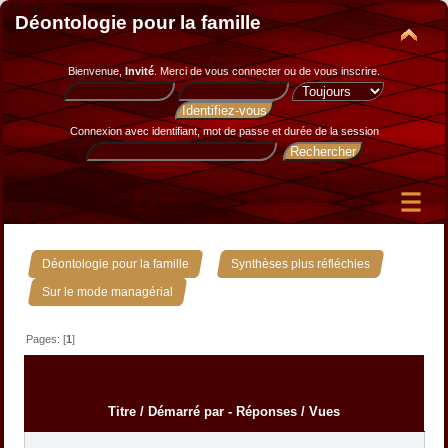
Déontologie pour la famille
Bienvenue,
Invité
. Merci de
vous connecter
ou de
vous inscrire
.
Connexion avec identifiant, mot de passe et durée de la session
»
»
Déontologie pour la famille
Synthèses plus réfléchies
Sur le mode managérial
Pages: [
1
]
Titre
/
Démarré par
-
Réponses
/
Vues