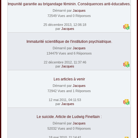
Impunité garantie au brigandage féminin. Conséquences anti-éducatives.
Démarré par
Jacques
72549 Vues and 0 Réponses
25 décembre 2013, 12:06:18
par
Jacques
Immaturité scientifique de l'institution psychiatrique.
Démarré par
Jacques
134479 Vues and 6 Réponses
22 décembre 2012, 11:37:46
par
Jacques
Les articles à venir
Démarré par
Jacques
72942 Vues and 1 Réponses
12 mai 2011, 04:11:53
par
Jacques
Le suicide. Article de Ludwig Fineltain :
Démarré par
Jacques
52032 Vues and 0 Réponses
18 mai 2010, 11:14:41