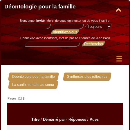
Déontologie pour la famille
Bienvenue,
Invité
. Merci de
vous connecter
ou de
vous inscrire
.
Connexion avec identifiant, mot de passe et durée de la session
»
»
Déontologie pour la famille
Synthèses plus réfléchies
La santé mentale au coeur
Pages: [
1
]
2
Titre
/
Démarré par
-
Réponses
/
Vues