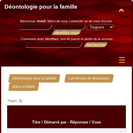
Déontologie pour la famille
Bienvenue,
Invité
. Merci de
vous connecter
ou de
vous inscrire
.
Connexion avec identifiant, mot de passe et durée de la session
»
»
Déontologie pour la famille
Les forums de discussion
Dans la fratrie
Pages: [
1
]
Titre
/
Démarré par
-
Réponses
/
Vues