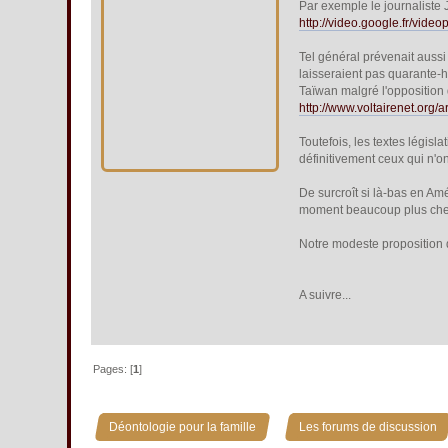
Par exemple le journaliste
http://video.google.fr/vi
Tel général prévenait aussi 
laisseraient pas quarante-h
Taïwan malgré l'opposition 
http://www.voltairenet.org/
Toutefois, les textes législ
définitivement ceux qui n'o
De surcroît si là-bas en Am
moment beaucoup plus che
Notre modeste proposition de
A suivre...
Pages: [
1
]
»
Déontologie pour la famille
Les forums de discussion