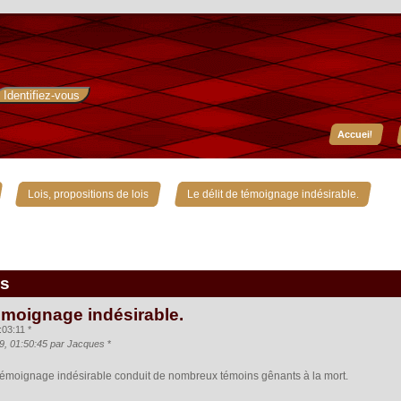
Accueil
»
»
Lois, propositions de lois
Le délit de témoignage indésirable.
is
témoignage indésirable.
:03:11 *
09, 01:50:45 par Jacques
*
témoignage indésirable conduit de nombreux témoins gênants à la mort.