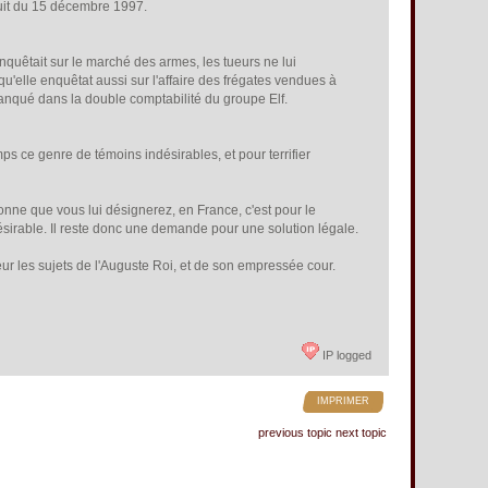
nuit du 15 décembre 1997.
 enquêtait sur le marché des armes, les tueurs ne lui
qu'elle enquêtat aussi sur l'affaire des frégates vendues à
planqué dans la double comptabilité du groupe Elf.
mps ce genre de témoins indésirables, et pour terrifier
nne que vous lui désignerez, en France, c'est pour le
irable. Il reste donc une demande pour une solution légale.
reur les sujets de l'Auguste Roi, et de son empressée cour.
IP logged
IMPRIMER
previous topic
next topic