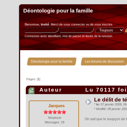
Déontologie pour la famille
Bienvenue,
Invité
. Merci de
vous connecter
ou de
vous inscrire
.
Connexion avec identifiant, mot de passe et durée de la session
»
Déontologie pour la famille
Les forums de discussion
Pages: [
1
]
Auteur
Lu 70117 fo
Le délit de 
*
le:
07 janvier 2009, 06
Jacques
*
Modifié: 08 janvier 20
Néophyte
On sait que le soupçon de 
Messages: 29