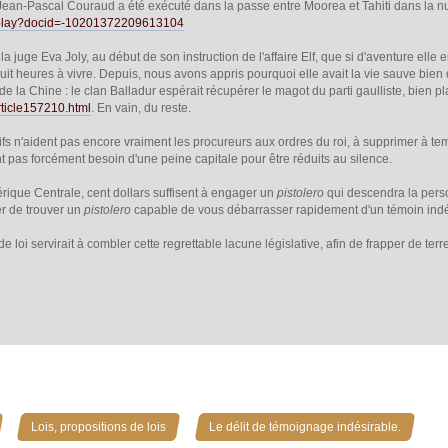
 Jean-Pascal Couraud a été exécuté dans la passe entre Moorea et Tahiti dans la 
deoplay?docid=-10201372209613104
la juge Eva Joly, au début de son instruction de l'affaire Elf, que si d'aventure elle
uit heures à vivre. Depuis, nous avons appris pourquoi elle avait la vie sauve bien 
de la Chine : le clan Balladur espérait récupérer le magot du parti gaulliste, bien 
article157210.html
. En vain, du reste.
atifs n'aident pas encore vraiment les procureurs aux ordres du roi, à supprimer à te
nt pas forcément besoin d'une peine capitale pour être réduits au silence.
érique Centrale, cent dollars suffisent à engager un
pistolero
qui descendra la perso
r de trouver un
pistolero
capable de vous débarrasser rapidement d'un témoin indés
 loi servirait à combler cette regrettable lacune législative, afin de frapper de ter
»
»
Lois, propositions de lois
Le délit de témoignage indésirable.