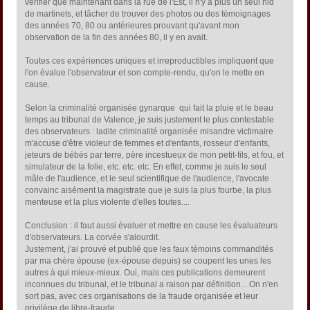
vérifier que maintenant dans la rue de l'Est, il n'y a plus un seul nid
de martinets, et tâcher de trouver des photos ou des témoignages
des années 70, 80 ou antérieures prouvant qu'avant mon
observation de la fin des années 80, il y en avait.
Toutes ces expériences uniques et irreproductibles impliquent que
l'on évalue l'observateur et son compte-rendu, qu'on le mette en
cause.
Selon la criminalité organisée gynarque qui fait la pluie et le beau
temps au tribunal de Valence, je suis justement le plus contestable
des observateurs : ladite criminalité organisée misandre victimaire
m'accuse d'être violeur de femmes et d'enfants, rosseur d'enfants,
jeteurs de bébés par terre, père incestueux de mon petit-fils, et fou, et
simulateur de la folie, etc. etc. etc. En effet, comme je suis le seul
mâle de l'audience, et le seul scientifique de l'audience, l'avocate
convainc aisément la magistrate que je suis la plus fourbe, la plus
menteuse et la plus violente d'elles toutes....
Conclusion : il faut aussi évaluer et mettre en cause les évaluateurs
d'observateurs. La corvée s'alourdit.
Justement, j'ai prouvé et publié que les faux témoins commandités
par ma chère épouse (ex-épouse depuis) se coupent les unes les
autres à qui mieux-mieux. Oui, mais ces publications demeurent
inconnues du tribunal, et le tribunal a raison par définition... On n'en
sort pas, avec ces organisations de la fraude organisée et leur
privilège de libre-fraude.