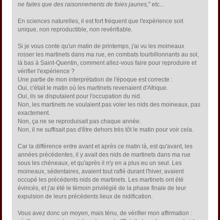
ne faites que des raisonnements de foies jaunes,
" etc...
En sciences naturelles, il est fort fréquent que l'expérience soit
unique, non reproductible, non revérifiable.
Si je vous conte qu'un matin de printemps, j'ai vu les moineaux
rosser les martinets dans ma rue, en combats tourbillonnants au sol,
là bas à Saint-Quentin, comment allez-vous faire pour reproduire et
vérifier l'expérience ?
Une partie de mon interprétation de l'époque est correcte :
Oui, c'était le matin où les martinets revenaient d'Afrique.
Oui, ils se disputaient pour l'occupation du nid.
Non, les martinets ne voulaient pas voler les nids des moineaux, pas
exactement.
Non, ça ne se reproduisait pas chaque année.
Non, il ne suffisait pas d'être dehors très tôt le matin pour voir cela.
Car la différence entre avant et après ce matin là, est qu'avant, les
années précédentes, il y avait des nids de martinets dans ma rue
sous les chéneaux, et qu'après il n'y en a plus eu un seul. Les
moineaux, sédentaires, avaient tout raflé durant l'hiver, avaient
occupé les précédents nids de martinets. Les martinets ont été
évincés, et j'ai été le témoin privilégié de la phase finale de leur
expulsion de leurs précédents lieux de nidification.
Vous avez donc un moyen, mais ténu, de vérifier mon affirmation :