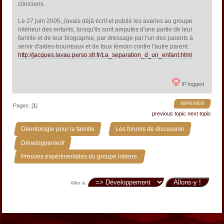
cliniciens.
Le 27 juin 2005, j'avais déjà écrit et publié les avaries au groupe
intérieur des enfants, lorsqu'ils sont amputés d'une partie de leur
famille et de leur biographie, par dressage par l'un des parents à
servir d'aides-bourreaux et de faux témoin contre l'autre parent :
http://jacques.lavau.perso.sfr.fr/La_separation_d_un_enfant.html
IP logged
IMPRIMER
Pages: [
1
]
previous topic
next topic
»
»
Déontologie pour la famille
Les forums de discussion
»
Développement
Preuves expérimentales du groupe interne.
Aller à: