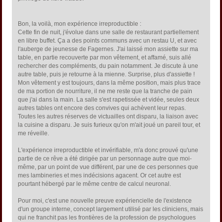
Bon, la voilà, mon expérience irreproductible :
Cette fin de nuit, j'évolue dans une salle de restaurant partiellement
en libre buffet. Ça a des points communs avec un restau U, et avec
l'auberge de jeunesse de Fagernes. J'ai laissé mon assiette sur ma
table, en partie recouverte par mon vêtement, et affamé, suis allé
rechercher des compléments, du pain notamment. Je discute à une
autre table, puis je retourne à la mienne. Surprise, plus d'assiette !
Mon vêtement y est toujours, dans la même position, mais plus trace
de ma portion de nourriture, il ne me reste que la tranche de pain
que j'ai dans la main. La salle s'est rapetissée et vidée, seules deux
autres tables ont encore des convives qui achèvent leur repas.
Toutes les autres réserves de victuailles ont disparu, la liaison avec
la cuisine a disparu. Je suis furieux qu'on m'ait joué un pareil tour, et
me réveille.
L'expérience irreproductible et invérifiable, m'a donc prouvé qu'une
partie de ce rêve a été dirigée par un personnage autre que moi-
même, par un point de vue différent, par une de ces personnes que
mes lambineries et mes indécisions agacent. Or cet autre est
pourtant hébergé par le même centre de calcul neuronal.
Pour moi, c'est une nouvelle preuve expériencielle de l'existence
d'un groupe interne, concept largement utilisé par les cliniciens, mais
qui ne franchit pas les frontières de la profession de psychologues