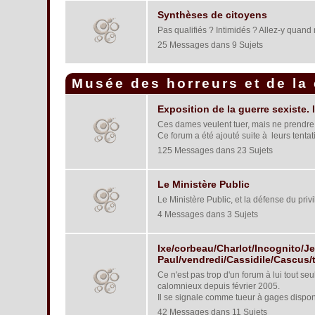
Synthèses de citoyens
Pas qualifiés ? Intimidés ? Allez-y quand 
25 Messages dans 9 Sujets
Musée des horreurs et de la
Exposition de la guerre sexiste.
Ces dames veulent tuer, mais ne prendre 
Ce forum a été ajouté suite à leurs tentati
125 Messages dans 23 Sujets
Le Ministère Public
Le Ministère Public, et la défense du priv
4 Messages dans 3 Sujets
Ixe/corbeau/Charlot/Incognito/
Paul/vendredi/Cassidile/Cascus/
Ce n'est pas trop d'un forum à lui tout s
calomnieux depuis février 2005.
Il se signale comme tueur à gages dispon
42 Messages dans 11 Sujets