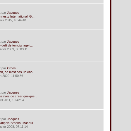
t
par
Jacques
nesty International, G...
ars 2015, 10:44:40
t
par
Jacques
 délit de témoignage i...
anvier 2009, 06:03:11
t
par
klrbos
n, ce n’est pas un cho...
in 2020, 11:50:36
t
par
Jacques
ssayez de créer quelque...
ril 2011, 10:42:54
t
par
Jacques
ançois Brooks, Masculi...
anvier 2008, 07:11:14