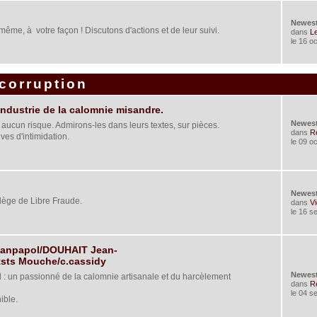
Newes
même, à votre façon ! Discutons d'actions et de leur suivi.
dans
Le
le 16 o
 corruption
 Industrie de la calomnie misandre.
Newes
aucun risque. Admirons-les dans leurs textes, sur pièces.
dans
Re
ves d'intimidation.
le 09 o
Newes
ilège de Libre Fraude.
dans
Vi
le 16 s
Jeanpapol/DOUHAIT Jean-
tsts Mouche/c.cassidy
Newes
eul : un passionné de la calomnie artisanale et du harcèlement
dans
Re
le 04 s
ible.