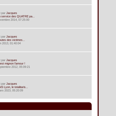
t
par
Jacques
 service des QUATRE pa...
ovembre 2014, 07:25:00
t
par
Jacques
utes des victimes...
uin 2013, 01:40:04
t
par
Jacques
est mignon l'amour !
eptembre 2012, 05:09:21
t
par
Jacques
S Lyon, le totalitaris...
ars 2023, 05:20:09