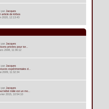
t
par
Jacques
 article de klrbos
uin 2020, 12:13:43
t
par
Jacques
isons privées pour tor...
ars 2008, 11:36:12
t
par
Jacques
euves expérimentales d...
ai 2009, 11:32:34
t
par
Jacques
ut bébé mâle est un mo...
évrier 2015, 10:54:10