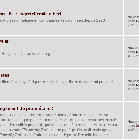
.. B...r..n/gretel/emile.albert
Newes
5. Professionnalisée en campagnes de calomnies depuis 1998.
dans
No
le 21 o
Lili"
Newes
dans
Re
Husg.user.speranza.aioe.org
le 16 o
istes
Newes
ositionnés en symétriques des féministes. Ils en deviennent presque
dans
Mo
le 28 m
gement de propriétaire :
ra haussait le sourcil, Paul-André obtempérait en 39 minutes. Sa
t fait un fanatique protecteur des racistes, du plus agressif des enculés
Newes
sister deux alibis pourtant, quoique sous le feu roulant des insultes par
dans
So
e, de pseudo "
Politically Zen
", truand protégé. On avait envisagé de
le 09 n
Polically Zen
", mais l'entreprise a vite dépassé l'échelle humaine.