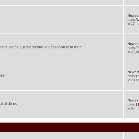
Newes
dans
Au
le 17 n
Newes
rire est ce qui fait reculer le désespoir et la mort.
dans
To
le 22 j
Newes
es).
dans
C'
le 20 s
Newes
t et de rien.
dans
EN
le 07 m