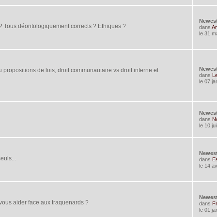
Newes
 ? Tous déontologiquement corrects ? Ethiques ?
dans
Am
le 31 m
Newes
u propositions de lois, droit communautaire vs droit interne et
dans
Le
le 07 j
Newes
dans
No
le 10 ju
Newes
euls...
dans
E
le 14 av
Newes
 vous aider face aux traquenards ?
dans
Fr
le 01 j