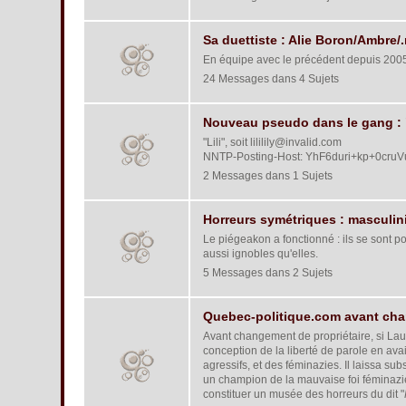
Sa duettiste : Alie Boron/Ambre/.nn
En équipe avec le précédent depuis 200
24 Messages dans 4 Sujets
Nouveau pseudo dans le gang : "
"Lili", soit lililily@invalid.com
NNTP-Posting-Host: YhF6duri+kp+0cruVu
2 Messages dans 1 Sujets
Horreurs symétriques : masculin
Le piégeakon a fonctionné : ils se sont p
aussi ignobles qu'elles.
5 Messages dans 2 Sujets
Quebec-politique.com avant chan
Avant changement de propriétaire, si Lau
conception de la liberté de parole en avai
agressifs, et des féminazies. Il laissa sub
un champion de la mauvaise foi féminazi
constituer un musée des horreurs du dit "