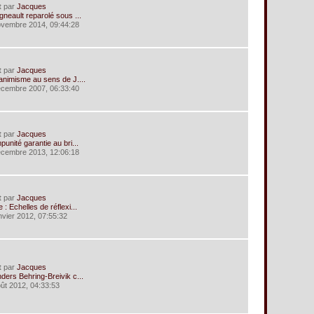
t
par
Jacques
gneault reparolé sous ...
ovembre 2014, 09:44:28
t
par
Jacques
animisme au sens de J....
écembre 2007, 06:33:40
t
par
Jacques
punité garantie au bri...
écembre 2013, 12:06:18
t
par
Jacques
 : Echelles de réflexi...
anvier 2012, 07:55:32
t
par
Jacques
ders Behring-Breivik c...
oût 2012, 04:33:53