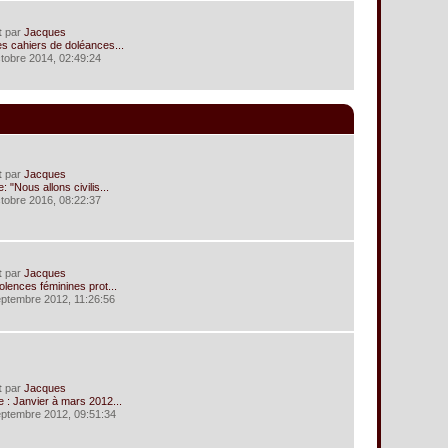
t
par
Jacques
s cahiers de doléances...
ctobre 2014, 02:49:24
t
par
Jacques
: "Nous allons civilis...
ctobre 2016, 08:22:37
t
par
Jacques
olences féminines prot...
eptembre 2012, 11:26:56
t
par
Jacques
 : Janvier à mars 2012...
eptembre 2012, 09:51:34