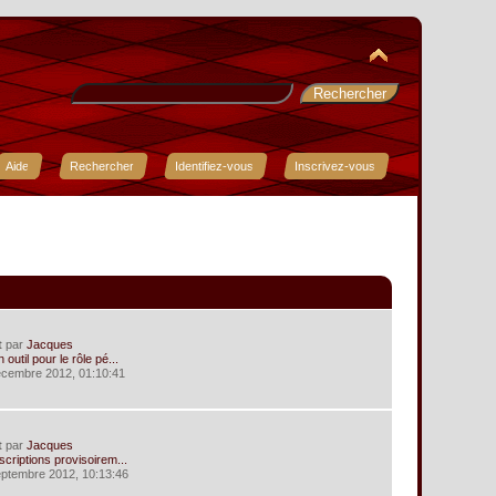
Aide
Rechercher
Identifiez-vous
Inscrivez-vous
t
par
Jacques
 outil pour le rôle pé...
écembre 2012, 01:10:41
t
par
Jacques
scriptions provisoirem...
eptembre 2012, 10:13:46