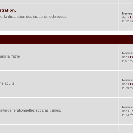
tration.
Newes
 et la discussion des incidents techniques.
dans
Un
le 12 j
Newes
ans la fratrie
dans
Pr
le 07 m
Newes
ne adulte.
dans
Pr
le 29 m
Newes
 intergénérationnelles et parasitismes.
dans
To
le 13 f