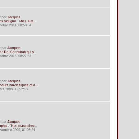
t
par
Jacques
s sloughis : Miss, Pat...
ctobre 2014, 08:50:54
t
par
Jacques
 : Re: Ce toubab qui s...
ctobre 2013, 08:27:57
t
par
Jacques
eurs narcissiques et d...
ars 2008, 12:52:18
t
par
Jacques
phie : "Nos masculinis...
ovembre 2009, 01:03:24