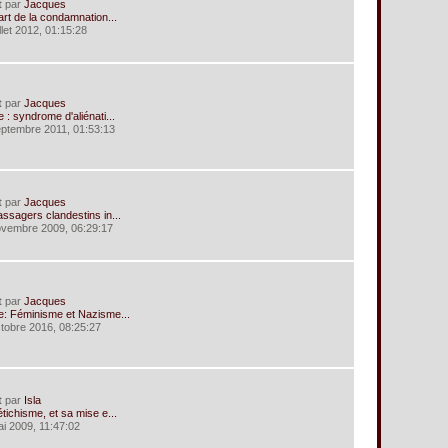
t
par
Jacques
art de la condamnation...
illet 2012, 01:15:28
t
par
Jacques
 : syndrome d'aliénati...
eptembre 2011, 01:53:13
t
par
Jacques
ssagers clandestins in...
ovembre 2009, 06:29:17
t
par
Jacques
e: Féminisme et Nazisme...
ctobre 2016, 08:25:27
t
par
Isla
tichisme, et sa mise e...
ai 2009, 11:47:02