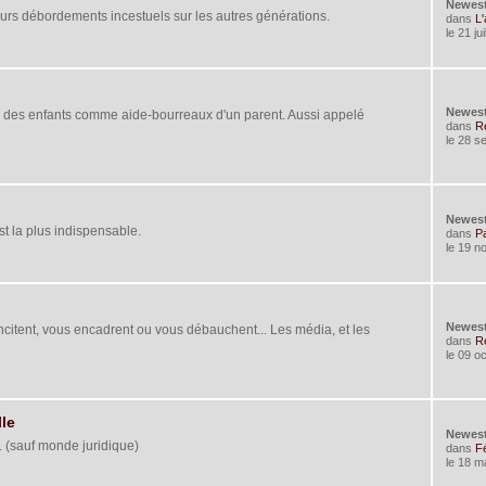
Newes
eurs débordements incestuels sur les autres générations.
dans
L'
le 21 ju
Newes
e des enfants comme aide-bourreaux d'un parent. Aussi appelé
dans
Re
le 28 s
Newes
est la plus indispensable.
dans
Pa
le 19 n
Newes
ncitent, vous encadrent ou vous débauchent... Les média, et les
dans
R
le 09 o
lle
Newes
. (sauf monde juridique)
dans
Fé
le 18 m