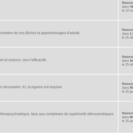
Newes
dans
Vi
le 12 n
Newes
u nombre de nos tâches et apprentissages d'adulte.
dans
L'
le 25 d
Newes
t et science, vers l'efficacité.
dans
Im
le 25 d
Newes
 nécessaire. Ici, la rigueur est requise.
dans
Re
le 25 j
Newes
n ethnopsychiatrique, face aux complexes de supériorité ethnocentriques
dans
An
le 25 a