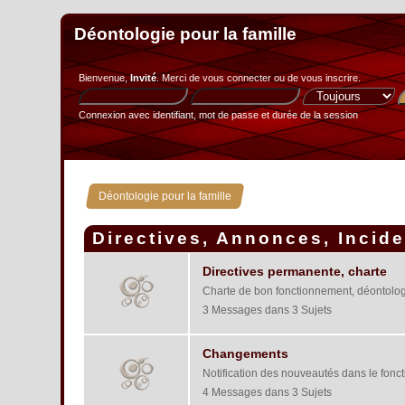
Déontologie pour la famille
Bienvenue,
Invité
. Merci de
vous connecter
ou de
vous inscrire
.
Connexion avec identifiant, mot de passe et durée de la session
Déontologie pour la famille
Directives, Annonces, Incid
Directives permanente, charte
Charte de bon fonctionnement, déontolog
3 Messages dans 3 Sujets
Changements
Notification des nouveautés dans le fonc
4 Messages dans 3 Sujets