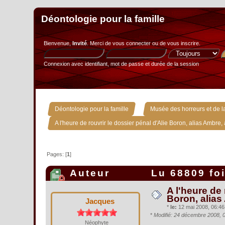
Déontologie pour la famille
Bienvenue,
Invité
. Merci de
vous connecter
ou de
vous inscrire
.
Connexion avec identifiant, mot de passe et durée de la session
»
Déontologie pour la famille
Musée des horreurs et de la
A l'heure de rouvrir le dossier pénal d'Alie Boron, alias Ambre, a
Pages: [
1
]
Auteur
Lu 68809 fo
A l'heure de 
Boron, alias 
Jacques
*
le:
12 mai 2008, 06:46
*
Modifié: 24 décembre 2008, 
Néophyte