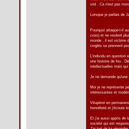
viré . Ca n'est pas mon a
Lorsque je parlais de Ja
.
Pourquoi attaque-t-il a
crois) et ne veulent plu
monde , il est victime 
cinglés se prennent po
L'individu en question 
une histoire de fou . D
intellectuelles mais qu
Je ne demande qu'une cho
Moi je ne représente pe
intéressantes et modéré
Vitupérer en permanence
honnêteté et j'écoute l
Et j'ai aussi appris de
société qui est respons
J'ai tort de lui répondr