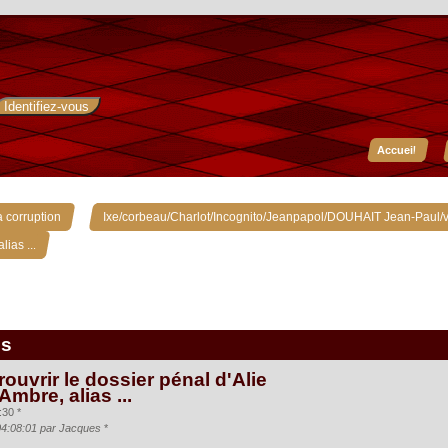
Accueil
»
 corruption
Ixe/corbeau/Charlot/Incognito/Jeanpapol/DOUHAIT Jean-Paul/v
lias ...
is
rouvrir le dossier pénal d'Alie
Ambre, alias ...
:30 *
04:08:01 par Jacques
*