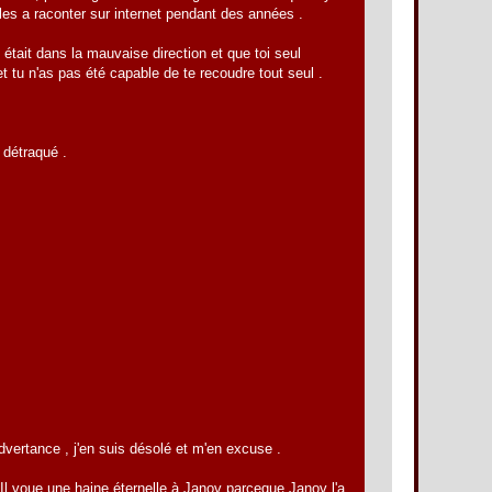
lles a raconter sur internet pendant des années .
tait dans la mauvaise direction et que toi seul
et tu n'as pas été capable de te recoudre tout seul .
n détraqué .
nadvertance , j'en suis désolé et m'en excuse .
 . Il voue une haine éternelle à Janov parceque Janov l'a