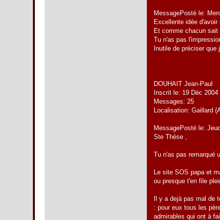
MessagePosté le: Merc
Excellente idée d'avoir
Et comme chacun sait je s
Tu n'as pas l'impressi
Inutile de préciser que 
DOUHAIT Jean-Paul
Inscrit le: 19 Déc 2004
Messages: 25
Localisation: Gaillard
MessagePosté le: Jeud
Ste Thèse ,
Tu n'as pas remarqué un
Le site SOS papa et ma
ou presque t'en file pl
Il y a dejà pas mal de 
: pour eux tous les pèr
admirables qui ont à fa