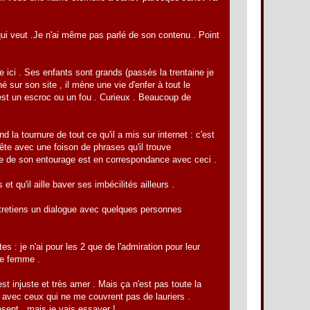
t qui veut .Je n'ai même pas parlé de son contenu . Point
e ici . Ses enfants sont grands (passés la trentaine je
né sur son site , il mène une vie d'enfer à tout le
re est un escroc ou un fou . Curieux . Beaucoup de
la tournure de tout ce qu'il a mis sur internet : c'est
tête avec une foison de phrases qu'il trouve
ance de son entourage est en correspondance avec ceci .
t qu'il aille baver ses imbécilités ailleurs .
entretiens un dialogue avec quelques personnes
s : je n'ai pour les 2 que de l'admiration pour leur
une femme .
st injuste et très amer . Mais ça n'est pas toute la
n avec ceux qui ne me couvrent pas de lauriers .
résent , mais je vais essayer !