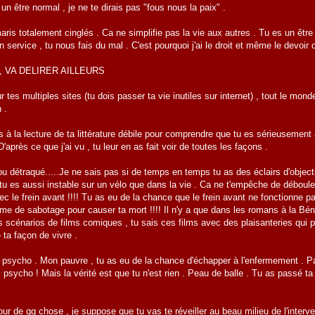
un être normal , je ne te dirais pas "fous nous la paix" .
ris totalement cinglés . Ca ne simplifie pas la vie aux autres . Tu es un être m
service , tu nous fais du mal . C'est pourquoi j'ai le droit et même le devoir d
, VA DELIRER AILLEURS
ur tes multiples sites (tu dois passer ta vie inutiles sur internet) , tout le mo
 .
s à la lecture de ta littérature débile pour comprendre que tu es sérieusement 
D'après ce que j'ai vu , tu leur en as fait voir de toutes les façons .
lou détraqué.....Je ne sais pas si de temps en temps tu as des éclairs d'object
 tu es aussi instable sur un vélo que dans la vie . Ca ne t'empêche de débo
avec le frein avant !!!! Tu as eu de la chance que le frein avant ne fonctionne p
e de sabotage pour causer ta mort !!!! Il n'y a que dans les romans à la Béru
es scénarios de films comiques , tu sais ces films avec des plaisanteries qui 
 ta façon de vivre .
e psycho . Mon pauvre , tu as eu de la chance d'échapper à l'enfermement . Pa
psycho ! Mais la vérité est que tu n'est rien . Peau de balle . Tu as passé ta 
jour de qq chose , je suppose que tu vas te réveiller au beau milieu de l'intervent