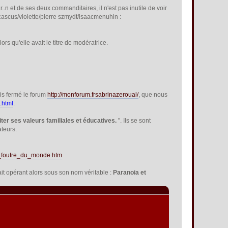
.r..n et de ses deux commanditaires, il n'est pas inutile de voir
scus/violette/pierre szmydt/isaacmenuhin :
rs qu'elle avait le titre de modératrice.
is fermé le forum
http://monforum.frsabrinazeroual/
, que nous
.html
.
iter ses valeurs familiales et éducatives.
". Ils se sont
ateurs.
se_foutre_du_monde.htm
it opérant alors sous son nom véritable :
Paranoia et