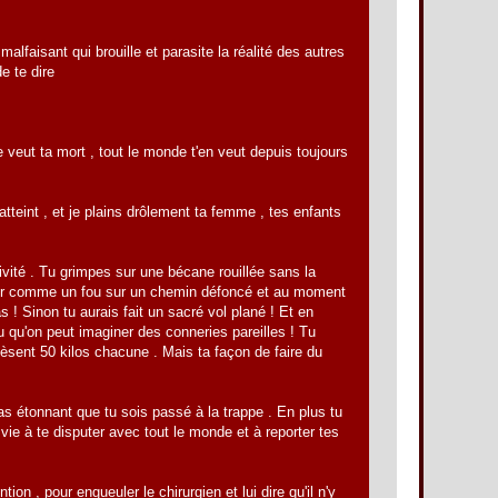
alfaisant qui brouille et parasite la réalité des autres
e te dire
nde veut ta mort , tout le monde t'en veut depuis toujours
atteint , et je plains drôlement ta femme , tes enfants
ivité . Tu grimpes sur une bécane rouillée sans la
uler comme un fou sur un chemin défoncé et au moment
as ! Sinon tu aurais fait un sacré vol plané ! Et en
 qu'on peut imaginer des conneries pareilles ! Tu
pèsent 50 kilos chacune . Mais ta façon de faire du
s étonnant que tu sois passé à la trappe . En plus tu
vie à te disputer avec tout le monde et à reporter tes
ion , pour engueuler le chirurgien et lui dire qu'il n'y