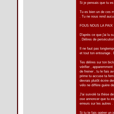
Si je pensais que tu es 
Tu es bien un de ces ma
. Tu ne nous rend aucun 
FOUS NOUS LA PAIX 
D'après ce que j'ai lu s
. Délires de persécution
Il ne faut pas longtemp
et tout ton entourage . 
Tes délires sur ton bic
vérifier , apparemment
de freiner , tu le fais 
prime tu accuse ta femm
devrais plutôt écrire d
vélo ne diffère guère de
J'ai survolé ta thèse d
ose annoncer que tu es 
erreurs sur les autres .
Si tu te fais opérer un 