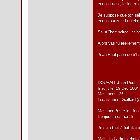
connait rien , le foutr
Je suppose que ton séj
connaissais le bon chem
Salut "bombeiros" et bo
Alors vas tu réellement 
_________________
Jean-Paul papa de 61 a
DOUHAIT Jean-Paul
Inscrit le: 19 Déc 2004
Messages: 25
Localisation: Gaillard
MessagePosté le: Jeu
Bonjour Tessman37 ,
Je suis tout à fait d'ac
Mais l'individu incrimin