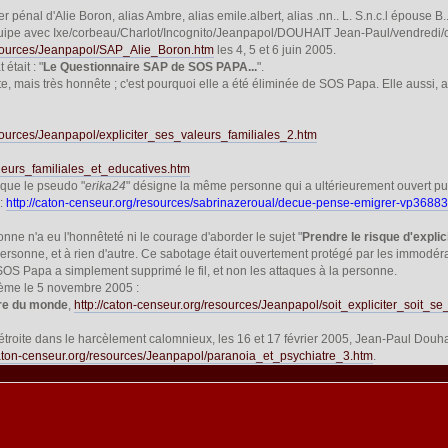
er pénal d'Alie Boron, alias Ambre, alias emile.albert, alias .nn.. L. S.n.c.l épouse B.
uipe avec Ixe/corbeau/Charlot/Incognito/Jeanpapol/DOUHAIT Jean-Paul/vendredi/ca
resources/Jeanpapol/SAP_Alie_Boron.htm
les 4, 5 et 6 juin 2005.
 était : "
Le Questionnaire SAP de SOS PAPA...
".
e, mais très honnête ; c'est pourquoi elle a été éliminée de SOS Papa. Elle aussi, alo
esources/Jeanpapol/expliciter_ses_valeurs_familiales_2.htm
leurs_familiales_et_educatives.htm
r que le pseudo "
erika24
" désigne la même personne qui a ultérieurement ouvert pu
 :
http://caton-censeur.org/resources/sabrinazeroual/decue-pense-emigrer-vp36883
onne n'a eu l'honnêteté ni le courage d'aborder le sujet "
Prendre le risque d'explic
personne, et à rien d'autre. Ce sabotage était ouvertement protégé par les immodér
SOS Papa a simplement supprimé le fil, et non les attaques à la personne.
hème le 5 novembre 2005 :
utre du monde
,
http://caton-censeur.org/resources/Jeanpapol/soit_expliciter_soit_
troite dans le harcèlement calomnieux, les 16 et 17 février 2005, Jean-Paul Douha
caton-censeur.org/resources/Jeanpapol/paranoia_et_psychiatre_3.htm
.