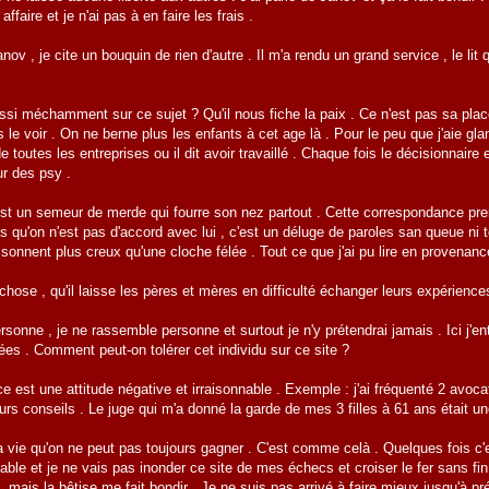
ffaire et je n'ai pas à en faire les frais .
nov , je cite un bouquin de rien d'autre . Il m'a rendu un grand service , le li
ussi méchamment sur ce sujet ? Qu'il nous fiche la paix . Ce n'est pas sa plac
s le voir . On ne berne plus les enfants à cet age là . Pour le peu que j'aie gla
de toutes les entreprises ou il dit avoir travaillé . Chaque fois le décisionnai
ur des psy .
est un semeur de merde qui fourre son nez partout . Cette correspondance prend 
ès qu'on n'est pas d'accord avec lui , c'est un déluge de paroles san queue ni 
i sonnent plus creux qu'une cloche félée . Tout ce que j'ai pu lire en proven
se , qu'il laisse les pères et mères en difficulté échanger leurs expériences e
rsonne , je ne rassemble personne et surtout je n'y prétendrai jamais . Ici j'
es . Comment peut-on tolérer cet individu sur ce site ?
 est une attitude négative et irraisonnable . Exemple : j'ai fréquenté 2 avocate
eurs conseils . Le juge qui m'a donné la garde de mes 3 filles à 61 ans était 
 la vie qu'on ne peut pas toujours gagner . C'est comme celà . Quelques fois c'e
able et je ne vais pas inonder ce site de mes échecs et croiser le fer sans fi
e , mais la bêtise me fait bondir . Je ne suis pas arrivé à faire mieux jusqu'à p