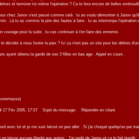
e dehors et terminer toi même l'opération ? Ca te fera encore de belles embrouil
our chez Janov s'est passé comme celà : tu as voulu démontrer à Janov qu'il é
in . Là tu as commis la pire des fautes à faire : tu as interrompu l'opération 
n courage pour la suite , tu vas continuer à t'en faire des ennemis .
te décider à nous foutre la paix ? Ici ça n'est pas un site pour les délires d'u
ns ayant obtenu la garde de ses 3 filles en bas age . Appel en cours .
 (Annemasse)
di 17 Fév 2005, 17:57 Sujet du message: Répondre en citant
cord avec toi et je me suis laissé un peu aller . Si j'ai choqué quelqu'un par i
é ne laisse aucune liberté aux autres . J'ai parlé de Janov et ça le fait bondir