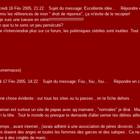
redi 16 Fév 2005, 21:22 Sujet du message: Excellente idée... Répondre e
 mis les références de mon " droit de réponse", ça m'évite de le recopier!
uis une tueuse en série!!!!!!!!!!!!!!!!!!!!!!!!!!!!
on que tu te sens un peu persécuté?
je n'interviendrai plus sur ce forum, les polémiques stériles sont inutiles. Tou
 (Annemasse)
i 17 Fév 2005, 14:22 Sujet du message: Fou , fou , fou.... Répondre en c
e chose évidente : sur tous les sites ou tu passes , on te fiche dehors .
man est surtout un site de papas avec qq mamans , "normales" je dirai . Mai
ein la tête . Tout le monde ou presque te demande d'aller semer tes délires aill
temps , avant internet , j'avais adhéré à une association de péres divorcés . Je
es étaient des anges et toutes les femmes des garces et des salopes . Ca ne c
ire à des cinglés de maris .