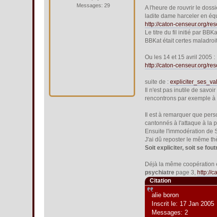
Messages: 29
A l'heure de rouvrir le dossi
ladite dame harceler en éq
http://caton-censeur.org/
Le titre du fil initié par BBKat
BBKat était certes maladroit
Ou les 14 et 15 avril 2005 :
http://caton-censeur.org/r
suite de :
expliciter_ses_va
Il n'est pas inutile de savoi
rencontrons par exemple à
Il est à remarquer que pers
cantonnés à l'attaque à la 
Ensuite l'immodération de 
J'ai dû reposter le même t
Soit expliciter, soit se fo
Déjà la même coopération é
psychiatre
page 3,
http://
Citation
alie boron
Inscrit le: 17 Jan 2005
Messages: 2