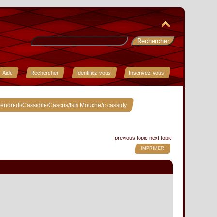
Aide
Rechercher
Identifiez-vous
Inscrivez-vous
»
endredi/Cassidile/Cascus/tsts Mouche/c.cassidy
previous topic
next topic
IMPRIMER