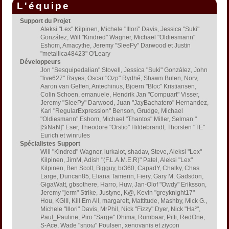
L'équipe
Support du Projet
Aleksi "Lex" Kilpinen, Michele "Illori" Davis, Jessica "Suki"
González, Will "Kindred" Wagner, Michael "Oldiesmann"
Eshom, Amacythe, Jeremy "SleePy" Darwood et Justin
"metallica48423" O'Leary
Développeurs
Jon "Sesquipedalian" Stovell, Jessica "Suki" González, John
"live627" Rayes, Oscar "Ozp" Rydhé, Shawn Bulen, Norv,
Aaron van Geffen, Antechinus, Bjoern "Bloc" Kristiansen,
Colin Schoen, emanuele, Hendrik Jan "Compuart" Visser,
Jeremy "SleePy" Darwood, Juan "JayBachatero" Hernandez,
Karl "RegularExpression" Benson, Grudge, Michael
"Oldiesmann" Eshom, Michael "Thantos" Miller, Selman "
[SiNaN]" Eser, Theodore "Orstio" Hildebrandt, Thorsten "TE"
Eurich et winrules
Spécialistes Support
Will "Kindred" Wagner, lurkalot, shadav, Steve, Aleksi "Lex"
Kilpinen, JimM, Adish "(F.L.A.M.E.R)" Patel, Aleksi "Lex"
Kilpinen, Ben Scott, Bigguy, br360, CapadY, Chalky, Chas
Large, Duncan85, Eliana Tamerin, Fiery, Gary M. Gadsdon,
GigaWatt, gbsothere, Harro, Huw, Jan-Olof "Owdy" Eriksson,
Jeremy "jerm" Strike, Justyne, K@, Kevin "greyknight17"
Hou, KGIII, Kill Em All, margarett, Mattitude, Mashby, Mick G.,
Michele "Illori" Davis, MrPhil, Nick "Fizzy" Dyer, Nick "Ha²",
Paul_Pauline, Piro "Sarge" Dhima, Rumbaar, Pitti, RedOne,
S-Ace, Wade "sησω" Poulsen, xenovanis et ziycon