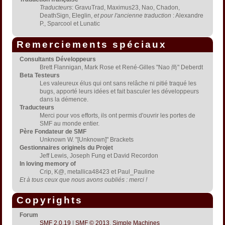
Traducteurs
: GravuTrad, Maximus23, Nao, Chadon,
DeathSign, Eleglin,
et pour l'ancienne traduction
: Alexandre
P., Sparcool et Lunatic
Remerciements spéciaux
Consultants Développeurs
Brett Flannigan, Mark Rose et René-Gilles "Nao 尚" Deberdt
Beta Testeurs
Les valeureux élus qui ont sans relâche ni pitié traqué les
bugs, apporté leurs idées et fait basculer les développeurs
dans la démence.
Traducteurs
Merci pour vos efforts, ils ont permis d'ouvrir les portes de
SMF au monde entier.
Père Fondateur de SMF
Unknown W. "[Unknown]" Brackets
Gestionnaires originels du Projet
Jeff Lewis, Joseph Fung et David Recordon
In loving memory of
Crip, K@, metallica48423 et Paul_Pauline
Et à tous ceux que nous avons oubliés : merci !
Copyrights
Forum
SMF 2.0.19
|
SMF © 2013
,
Simple Machines