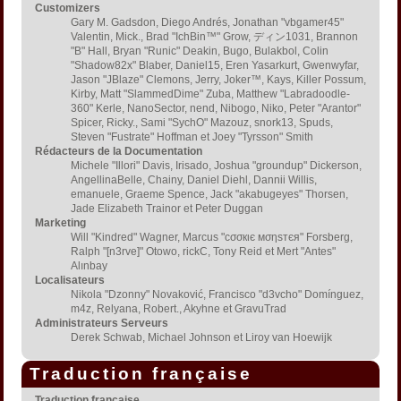
Customizers
Gary M. Gadsdon, Diego Andrés, Jonathan "vbgamer45"
Valentin, Mick., Brad "IchBin™" Grow, ディン1031, Brannon
"B" Hall, Bryan "Runic" Deakin, Bugo, Bulakbol, Colin
"Shadow82x" Blaber, Daniel15, Eren Yasarkurt, Gwenwyfar,
Jason "JBlaze" Clemons, Jerry, Joker™, Kays, Killer Possum,
Kirby, Matt "SlammedDime" Zuba, Matthew "Labradoodle-
360" Kerle, NanoSector, nend, Nibogo, Niko, Peter "Arantor"
Spicer, Ricky., Sami "SychO" Mazouz, snork13, Spuds,
Steven "Fustrate" Hoffman et Joey "Tyrsson" Smith
Rédacteurs de la Documentation
Michele "Illori" Davis, Irisado, Joshua "groundup" Dickerson,
AngellinaBelle, Chainy, Daniel Diehl, Dannii Willis,
emanuele, Graeme Spence, Jack "akabugeyes" Thorsen,
Jade Elizabeth Trainor et Peter Duggan
Marketing
Will "Kindred" Wagner, Marcus "cσσкιє мσηѕтєя" Forsberg,
Ralph "[n3rve]" Otowo, rickC, Tony Reid et Mert "Antes"
Alınbay
Localisateurs
Nikola "Dzonny" Novaković, Francisco "d3vcho" Domínguez,
m4z, Relyana, Robert., Akyhne et GravuTrad
Administrateurs Serveurs
Derek Schwab, Michael Johnson et Liroy van Hoewijk
Traduction française
Traduction française