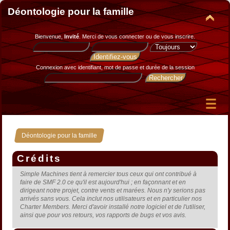
Déontologie pour la famille
Bienvenue,
Invité
. Merci de
vous connecter
ou de
vous inscrire
.
Connexion avec identifiant, mot de passe et durée de la session
Déontologie pour la famille
Crédits
Simple Machines tient à remercier tous ceux qui ont contribué à
faire de SMF 2.0 ce qu'il est aujourd'hui ; en façonnant et en
dirigeant notre projet, contre vents et marées. Nous n'y serions pas
arrivés sans vous. Cela inclut nos utilisateurs et en particulier nos
Charter Members. Merci d'avoir installé notre logiciel et de l'utiliser,
ainsi que pour vos retours, vos rapports de bugs et vos avis.