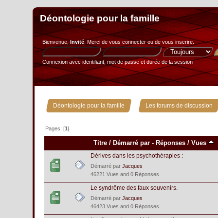
Déontologie pour la famille
Bienvenue,
Invité
. Merci de
vous connecter
ou de
vous inscrire
.
Connexion avec identifiant, mot de passe et durée de la session
»
Déontologie pour la famille
Les forums de discussion
Pages: [
1
]
Titre
/
Démarré par
-
Réponses
/
Vues
Dérives dans les psychothérapies :
Démarré par
Jacques
46221 Vues and 0 Réponses
Le syndrôme des faux souvenirs.
Démarré par
Jacques
46423 Vues and 0 Réponses