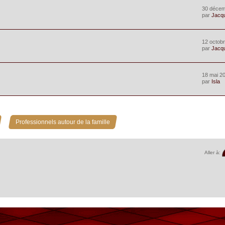
30 décem
par
Jacq
12 octobr
par
Jacq
18 mai 20
par
Isla
»
Professionnels autour de la famille
Aller à: