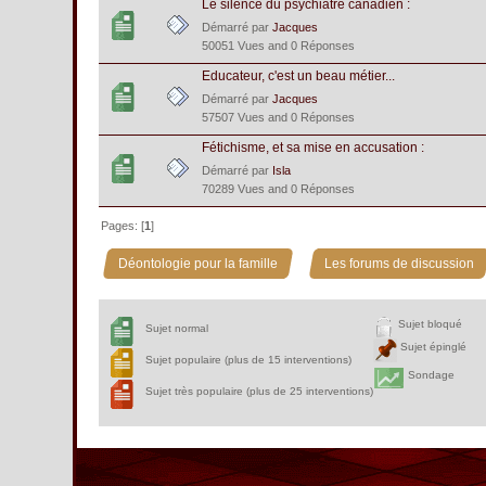
Le silence du psychiatre canadien :
Démarré par
Jacques
50051 Vues and 0 Réponses
Educateur, c'est un beau métier...
Démarré par
Jacques
57507 Vues and 0 Réponses
Fétichisme, et sa mise en accusation :
Démarré par
Isla
70289 Vues and 0 Réponses
Pages: [
1
]
»
Déontologie pour la famille
Les forums de discussion
Sujet bloqué
Sujet normal
Sujet épinglé
Sujet populaire (plus de 15 interventions)
Sondage
Sujet très populaire (plus de 25 interventions)