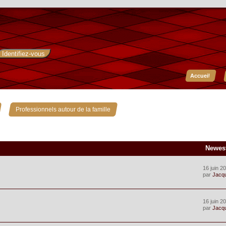
Accueil
»
Professionnels autour de la famille
Newes
16 juin 2
par
Jacq
16 juin 2
par
Jacq