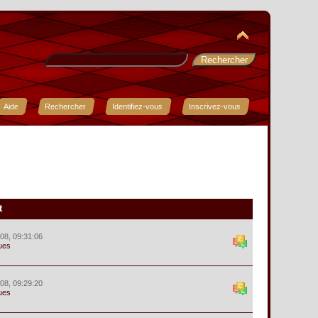
Aide
Rechercher
Identifiez-vous
Inscrivez-vous
t
008, 09:31:06
ues
008, 09:29:20
ues