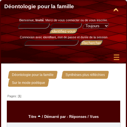
Déontologie pour la famille
Bienvenue,
Invité
. Merci de
vous connecter
ou de
vous inscrire
.
Connexion avec identifiant, mot de passe et durée de la session
»
»
Déontologie pour la famille
Synthèses plus réfléchies
Sur le mode poétique
Pages: [
1
]
Titre
/
Démarré par
-
Réponses
/
Vues