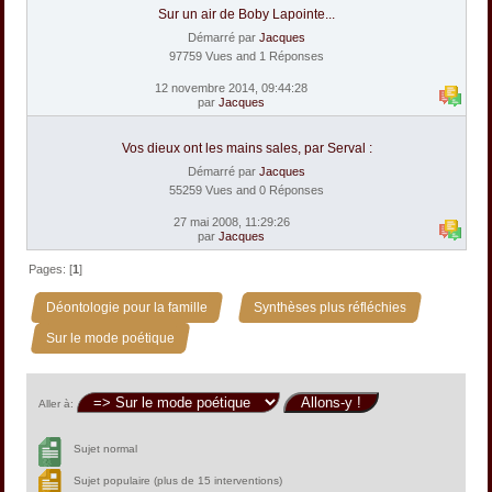
Sur un air de Boby Lapointe...
Démarré par
Jacques
97759 Vues and 1 Réponses
12 novembre 2014, 09:44:28
par
Jacques
Vos dieux ont les mains sales, par Serval :
Démarré par
Jacques
55259 Vues and 0 Réponses
27 mai 2008, 11:29:26
par
Jacques
Pages: [
1
]
»
»
Déontologie pour la famille
Synthèses plus réfléchies
Sur le mode poétique
Aller à:
Sujet normal
Sujet populaire (plus de 15 interventions)