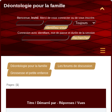
Déontologie pour la famille
Bienvenue,
Invité
. Merci de
vous connecter
ou de
vous inscrire
.
Connexion avec identifiant, mot de passe et durée de la session
»
»
Déontologie pour la famille
Les forums de discussion
Grossesse et petite enfance
Pages: [
1
]
Titre
/
Démarré par
-
Réponses
/
Vues