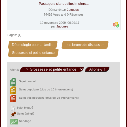
Passagers clandestins in utero...
Démarré par
Jacques
74416 Vues and 0 Réponses
19 novembre 2009, 06:29:17
par
Jacques
Pages: [
1
]
»
»
Déontologie pour la famille
Les forums de discussion
Grossesse et petite enfance
Aller à:
Sujet normal
Sujet populaire (plus de 15 interventions)
Sujet très populaire (plus de 25 interventions)
Sujet bloqué
Sujet épinglé
Sondage