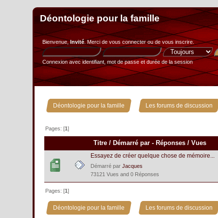
Déontologie pour la famille
Bienvenue,
Invité
. Merci de
vous connecter
ou de
vous inscrire
.
Connexion avec identifiant, mot de passe et durée de la session
»
Déontologie pour la famille
Les forums de discussion
Pages: [
1
]
Titre
/
Démarré par
-
Réponses
/
Vues
Essayez de créer quelque chose de mémoire...
Démarré par
Jacques
73121 Vues and 0 Réponses
Pages: [
1
]
»
Déontologie pour la famille
Les forums de discussion