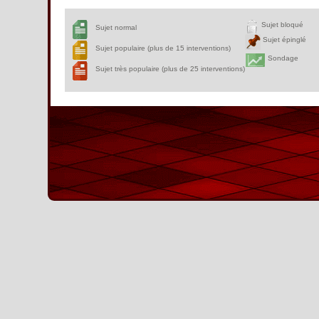
Sujet bloqué
Sujet normal
Sujet épinglé
Sujet populaire (plus de 15 interventions)
Sondage
Sujet très populaire (plus de 25 interventions)