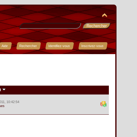
Aide
Rechercher
Identifiez-vous
Inscrivez-vous
t
2011, 10:42:54
ues