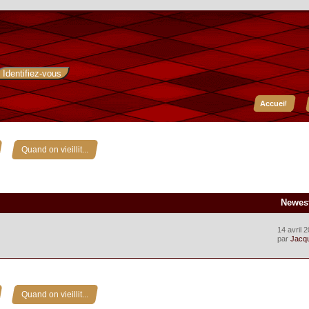
Accueil
»
Quand on vieillit...
Newes
14 avril 
par
Jacq
»
Quand on vieillit...