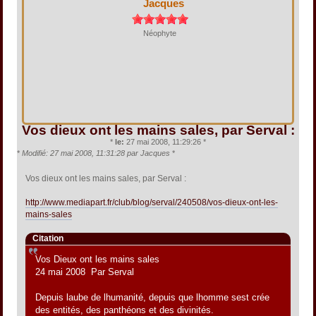
Jacques
Néophyte
Vos dieux ont les mains sales, par Serval :
*
le:
27 mai 2008, 11:29:26 *
*
Modifié: 27 mai 2008, 11:31:28 par Jacques
*
Vos dieux ont les mains sales, par Serval :
http://www.mediapart.fr/club/blog/serval/240508/vos-dieux-ont-les-
mains-sales
Citation
Vos Dieux ont les mains sales
24 mai 2008 Par Serval
Depuis laube de lhumanité, depuis que lhomme sest crée
des entités, des panthéons et des divinités.