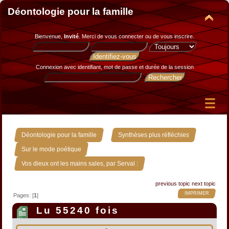
Déontologie pour la famille
Bienvenue,
Invité
. Merci de
vous connecter
ou de
vous inscrire
.
Connexion avec identifiant, mot de passe et durée de la session
»
»
Déontologie pour la famille
Synthèses plus réfléchies
»
Sur le mode poétique
Vos dieux ont les mains sales, par Serval :
previous topic
next topic
IMPRIMER
Pages: [
1
]
Lu 55240 fois