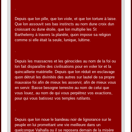
.
Depuis que lon pille, que lon viole, et que lon torture à laise.
Que lon assouvit ses bas instincts au nom dune croix dun
croissant ou dune étoile, que lon multiplie les St
Barthelemy à travers la planète, quon impose sa religion
comme si elle était la seule, lunique, lultime.
.
Depuis les massacres et les génocides au nom de la foi ou
lon fait disparaître des civilisations pour en voler lor et la
quincaillerie matérielle. Depuis que lon réduit en esclavage
quon détruit les divinités des autres sur lautel de sa propre
mauvaise foi afin de mieux les asservir, afin de mieux vous
en servir. Basse besogne terrestre au nom de celui que
vous louez, au nom de qui vous perpétrez vos exactions,
pour qui vous batissez vos temples rutilants.
.
Depuis que lon noue le bandeau noir de lignorance sur le
peuple en lui promettant une vie meilleure dans un
quelconque Valhalla ou il se reposera demain de la misère