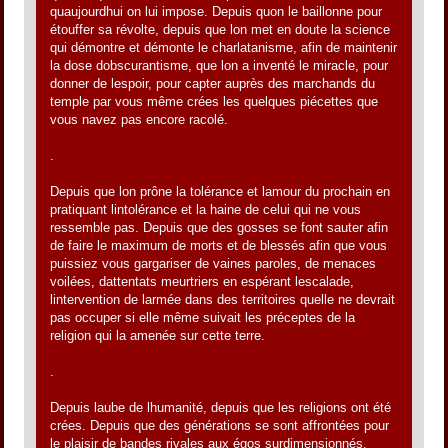
quaujourdhui on lui impose. Depuis quon le baillonne pour
étouffer sa révolte, depuis que lon met en doute la science
qui démontre et démonte le charlatanisme, afin de maintenir
la dose dobscurantisme, que lon a inventé le miracle, pour
donner de lespoir, pour capter auprès des marchands du
temple par vous même crées les quelques piécettes que
vous navez pas encore racolé.
.
Depuis que lon prône la tolérance et lamour du prochain en
pratiquant lintolérance et la haine de celui qui ne vous
ressemble pas. Depuis que des gosses se font sauter afin
de faire le maximum de morts et de blessés afin que vous
puissiez vous gargariser de vaines paroles, de menaces
voilées, dattentats meurtriers en espérant lescalade,
lintervention de larmée dans des territoires quelle ne devrait
pas occuper si elle même suivait les préceptes de la
religion qui la amenée sur cette terre.
.
Depuis laube de lhumanité, depuis que les religions ont été
crées. Depuis que des générations se sont affrontées pour
le plaisir de bandes rivales aux égos surdimensionnés,