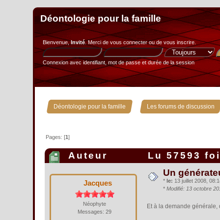
Déontologie pour la famille
Bienvenue,
Invité
. Merci de
vous connecter
ou de
vous inscrire
.
Connexion avec identifiant, mot de passe et durée de la session
»
Déontologie pour la famille
Les forums de discussion
Pages: [
1
]
Auteur
Lu 57593 fo
Un générateu
*
le:
13 juillet 2008, 08:1
Jacques
*
Modifié: 13 octobre 2
Néophyte
Et à la demande générale, 
Messages: 29