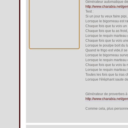
Générateur automatique de 
http://www.charabia.net/g
Test :
Si un jour tu veux faire pipi,
Lorsque le bigorneau est ra
Chaque fois que tu vois un
Chaque fois que tu as froid,
Lorsque le requin marteau g
Chaque fois que tu vois une
Lorsque le poulpe boit du lai
Quand le frigo est vide,il se 
Lorsque le bigorneau survole 
Lorsque le requin marteau es
Chaque fois que tu vois ta m
Lorsque le requin marteau f
Toutes les fois que tu iras 
Lorsque l'éléphant saute de t
Générateur de proverbes à 
http://www.charabia.net/g
Comme cela, plus personne