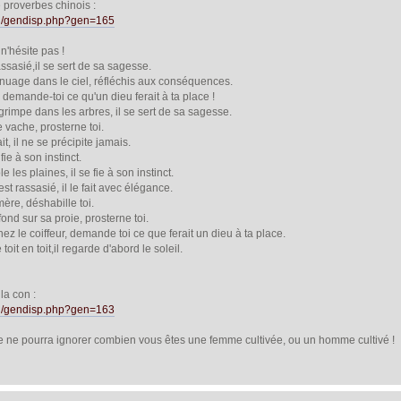
proverbes chinois :
en/gendisp.php?gen=165
 n'hésite pas !
ssasié,il se sert de sa sagesse.
 nuage dans le ciel, réfléchis aux conséquences.
 demande-toi ce qu'un dieu ferait à ta place !
rimpe dans les arbres, il se sert de sa sagesse.
 vache, prosterne toi.
t, il ne se précipite jamais.
fie à son instinct.
les plaines, il se fie à son instinct.
t rassasié, il le fait avec élégance.
ère, déshabille toi.
ond sur sa proie, prosterne toi.
chez le coiffeur, demande toi ce que ferait un dieu à ta place.
oit en toit,il regarde d'abord le soleil.
la con :
en/gendisp.php?gen=163
 ne pourra ignorer combien vous êtes une femme cultivée, ou un homme cultivé !