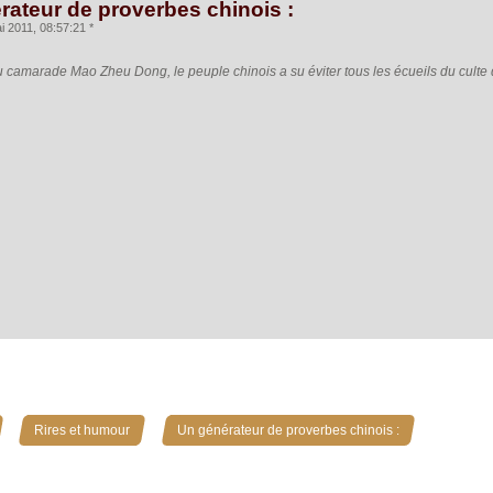
rateur de proverbes chinois :
 2011, 08:57:21 *
u camarade Mao Zheu Dong, le peuple chinois a su éviter tous les écueils du culte d
»
»
Rires et humour
Un générateur de proverbes chinois :