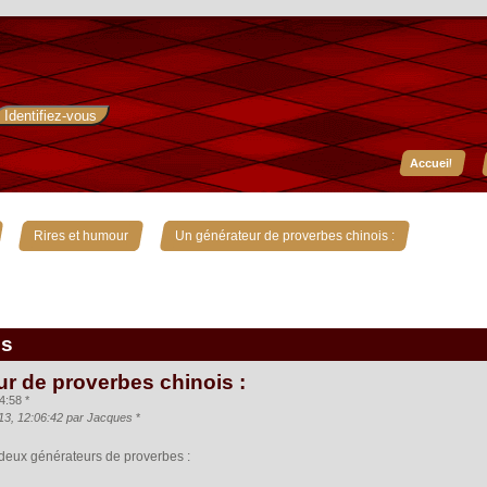
Accueil
»
»
Rires et humour
Un générateur de proverbes chinois :
is
r de proverbes chinois :
4:58 *
013, 12:06:42 par Jacques
*
deux générateurs de proverbes :