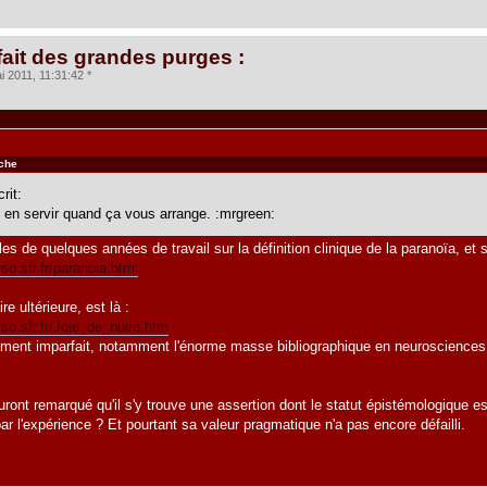
fait des grandes purges :
 2011, 11:31:42 *
nche
rit:
 en servir quand ça vous arrange. :mrgreen:
les de quelques années de travail sur la définition clinique de la paranoïa, et 
so.sfr.fr/paranoia.html
ire ultérieure, est là :
rso.sfr.fr/Joie_de_nuire.htm
ent imparfait, notamment l'énorme masse bibliographique en neurosciences n'
auront remarqué qu'il s'y trouve une assertion dont le statut épistémologique es
par l'expérience ? Et pourtant sa valeur pragmatique n'a pas encore défailli.