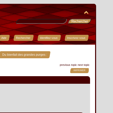
Aide
Rechercher
Identifiez-vous
Inscrivez-vous
Du bienfait des grandes purges :
previous topic
next topic
IMPRIMER