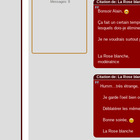
Messages: 8
Citation de: La Rose bl
Bonsoir Alain,
Ça fait un certain temp
lesquels dois-je élimin
Je ne voudrais surtout p
La Rose blanche,
modératrice
Citation de: La Rose bl
Humm...très étrange, j
Je garde l'oeil bien ou
Déblatérer les mêmes i
Bonne soirée,
La Rose blanche