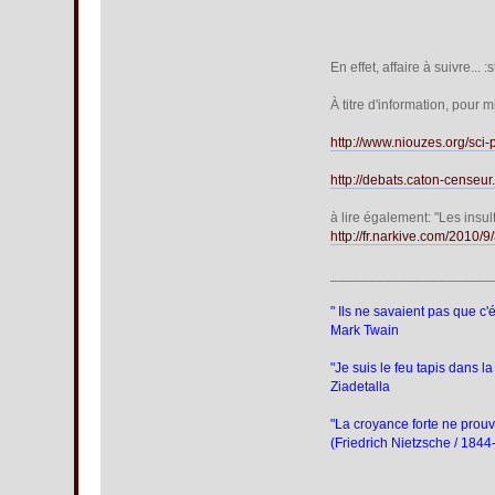
En effet, affaire à suivre... :
À titre d'information, pour 
http://www.niouzes.org/sci
http://debats.caton-cense
à lire également: "Les ins
http://fr.narkive.com/2010/
_____________________
" Ils ne savaient pas que c'ét
Mark Twain
"Je suis le feu tapis dans la 
Ziadetalla
"La croyance forte ne prouve
(Friedrich Nietzsche / 184