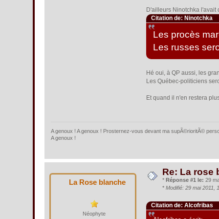
D'ailleurs Ninotchka l'avait
Citation de: Ninotchka
Les procès mar
Les russes sero
Hé oui, à QP aussi, les gr
Les Québec-politiciens sero
Et quand il n'en restera plu
A genoux ! A genoux ! Prosternez-vous devant ma supÃ©rioritÃ© person
A genoux !
Re: La rose 
*
Réponse #1 le:
29 mai
La Rose blanche
*
Modifié: 29 mai 2011,
Citation de: Alcofribas
Néophyte