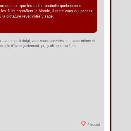
an qui croit que les radios-poubelle québécoises
e les Juifs contrôlent le Monde, il reste vous qui pensez
la dictature revêt votre visage.
 lever le petit doigt, vous vous calez très bien vous même et
afin d'éviter justement qu,il y ait une trop forte
IP logged