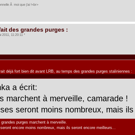
nelle Ã moi que j'ai !<br>
fait des grandes purges :
 2011, 11:20:11 *
avait déjà fort bien dit avant LRB, au temps des grandes purges staliniennes :
a a écrit:
s marchent à merveille, camarade !
s seront moins nombreux, mais ils s
s grandes purges marchent à merveille.
 seront encore moins nombreux, mais ils seront encore meilleurs...