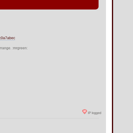
4c0a7abec
rrange. :mrgreen:
IP logged