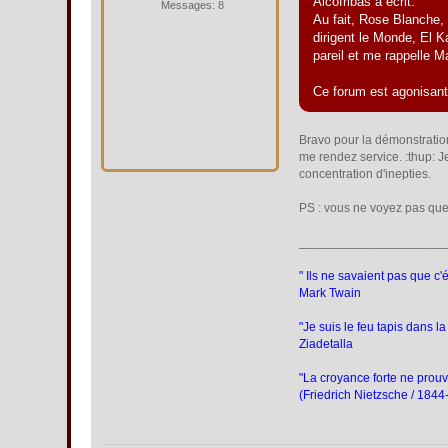
Alcofribas a écrit:
Messages: 8
Au fait, Rose Blanche,
dirigent le Monde, El K
pareil et me rappelle M
Ce forum est agonisant
Bravo pour la démonstration
me rendez service. :thup: Je
concentration d'inepties.
PS : vous ne voyez pas que 
_____________________
" Ils ne savaient pas que c'ét
Mark Twain
"Je suis le feu tapis dans la 
Ziadetalla
"La croyance forte ne prouve
(Friedrich Nietzsche / 184