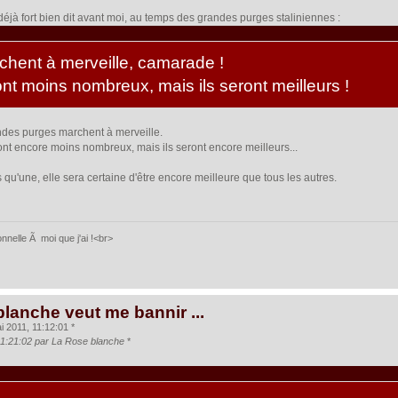
 déjà fort bien dit avant moi, au temps des grandes purges staliniennes :
chent à merveille, camarade !
nt moins nombreux, mais ils seront meilleurs !
andes purges marchent à merveille.
nt encore moins nombreux, mais ils seront encore meilleurs...
s qu'une, elle sera certaine d'être encore meilleure que tous les autres.
nelle Ã moi que j'ai !<br>
blanche veut me bannir ...
 2011, 11:12:01 *
 11:21:02 par La Rose blanche
*