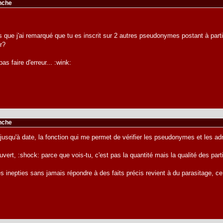
anche
s que j'ai remarqué que tu es inscrit sur 2 autres pseudonymes postant à parti
er?
as faire d'erreur... :wink:
anche
usqu'à date, la fonction qui me permet de vérifier les pseudonymes et les ad
vert, :shock: parce que vois-tu, c'est pas la quantité mais la qualité des par
nepties sans jamais répondre à des faits précis revient à du parasitage, ce 