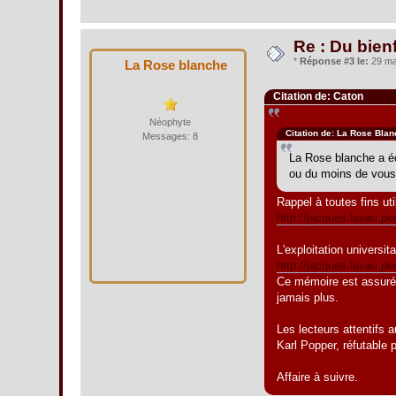
Re : Du bien
*
Réponse #3 le:
29 mai
La Rose blanche
Citation de: Caton
Néophyte
Citation de: La Rose Bla
Messages: 8
La Rose blanche a éc
ou du moins de vous
Rappel à toutes fins uti
http://jacques.lavau.per
L'exploitation universita
http://jacques.lavau.pe
Ce mémoire est assurém
jamais plus.
Les lecteurs attentifs 
Karl Popper, réfutable 
Affaire à suivre.