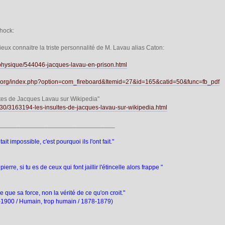
shock:
mieux connaitre la triste personnalité de M. Lavau alias Caton:
-physique/544046-jacques-lavau-en-prison.html
ur.org/index.php?option=com_fireboard&Itemid=27&id=165&catid=50&func=fb_pdf
ultes de Jacques Lavau sur Wikipedia"
9/30/3163194-les-insultes-de-jacques-lavau-sur-wikipedia.html
_________________________________
ait impossible, c'est pourquoi ils l'ont fait."
pierre, si tu es de ceux qui font jaillir l'étincelle alors frappe "
 que sa force, non la vérité de ce qu'on croit."
4-1900 / Humain, trop humain / 1878-1879)