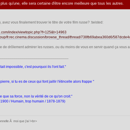
 plus qu'une, elle sera certaine d'être encore meilleure que tous les autres.
avez vous finalement trouver le titre de votre film russe? :twisted:
ue.com/index/viewtopic.php?f=125&t=14963
group/fr.rec.cinema.discussion/browse_thread/thread/738fb69abea360d6/587dcde
e de drôlement admirer les russes..ou du moins de vous en servir quand ça vous a
__________________________________
ait impossible, c'est pourquoi ils l'ont fait."
pierre, si tu es de ceux qui font jaillir l'étincelle alors frappe "
 que sa force, non la vérité de ce qu'on croit."
4-1900 / Humain, trop humain / 1878-1879)
nelle Ã moi que j'ai !<br>