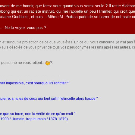
 avant de me bannir, que ferez-vous quand vous serez seule ? Il reste Aldebar
abong qui est un raciste instruit, qui me rappelle un peu Himmler, qui croit qu
adame Goebbels, et puis... Même M. Poitras parle de se barrer de cet asile où 
... Ne le voyez-vous pas ?
 et surtout la projection de ce que vous êtes. En ce qui vous concerne, je n'ai pas à
 suis désolée de vous priver de tous vos pseudonymes les uns après les autres, ceci 
personne ne vous retient.. :
?:
____________________________
ait impossible, c'est pourquoi ils l'ont fait."
pierre, si tu es de ceux qui font jaillir l'étincelle alors frappe "
 que sa force, non la vérité de ce qu'on croit."
4-1900 / Humain, trop humain / 1878-1879)