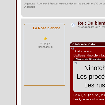
A genoux ! A genoux ! Prosternez-vous devant ma supÃ©rioritÃ© person
A genoux !
Re : Du bien
*
Réponse #2 le:
29 mai
La Rose blanche
Néophyte
Citation de: Caton
Messages: 8
Caton a écrit:
D'ailleurs Ninotchka l'
Citation de: Ninotchka
Ninotchk
Les procè
Les russe
Hé oui, à QP aussi, le
Les Québec-politiciens