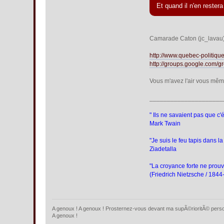
Et quand il n'en restera
Camarade Caton (jc_lavau), 
http://www.quebec-politiq
http://groups.google.com/
Vous m'avez l'air vous mêm
_____________________
" Ils ne savaient pas que c'ét
Mark Twain
"Je suis le feu tapis dans la 
Ziadetalla
"La croyance forte ne prouve
(Friedrich Nietzsche / 184
A genoux ! A genoux ! Prosternez-vous devant ma supÃ©rioritÃ© person
A genoux !