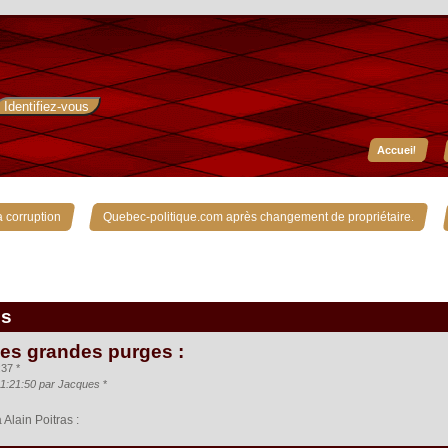
Accueil
»
»
 corruption
Quebec-politique.com après changement de propriétaire.
is
des grandes purges :
37 *
 11:21:50 par Jacques
*
lain Poitras :