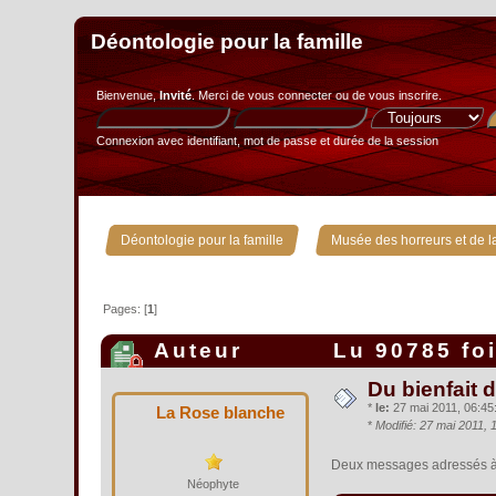
Déontologie pour la famille
Bienvenue,
Invité
. Merci de
vous connecter
ou de
vous inscrire
.
Connexion avec identifiant, mot de passe et durée de la session
»
Déontologie pour la famille
Musée des horreurs et de la
Pages: [
1
]
Auteur
Lu 90785 fo
Du bienfait 
*
le:
27 mai 2011, 06:45:
La Rose blanche
*
Modifié: 27 mai 2011,
Deux messages adressés à A
Néophyte