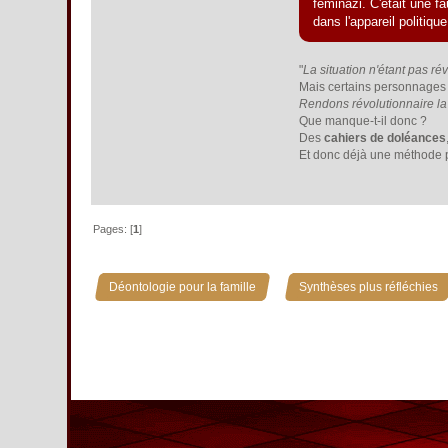
féminazi. C'était une f
dans l'appareil politiq
"
La situation n'étant pas ré
Mais certains personnages a
Rendons révolutionnaire la 
Que manque-t-il donc ?
Des
cahiers de doléances
Et donc déjà une méthode p
Pages: [
1
]
»
Déontologie pour la famille
Synthèses plus réfléchies