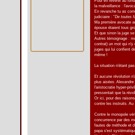
Pour en revenir au fond
la malveillance : l'avoc
En revanche tu as corre
judiciaire : "
De toutes f
Ma première avocate aus
épouse étaient tous gr
Et que sinon la juge se
Autres témoignage : mon
contrat) un mot qui n'y
juges qui lui confient 
même !
La situation n'étant pa
Et aucune révolution n'
plus aisées. Alexandre
l'aristocratie hyper-priv
pressentait que la révo
Or ici, pour des raisons 
contre les instruits. Au
Contre le monopole vérol
concurrence par des mé
fautes de méthode et d
papa s'est systématique