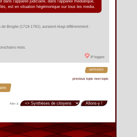
 dans l'appareil judiciaire, dans l'appareil médiatique,
s-clés, est en situation hégémonique sur tous les media.
 de Broglie (1719-1781), auraient réagi différemment :
s prochains mois.
IP logged
IMPRIMER
previous topic
next topic
aire.
Aller à: