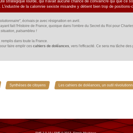
aute stratégique lourde, qui n'avait aucune chance de convaincre qui que ce soit
ue. L'industrie de la calomnie sexiste misandre y détient bien trop de position
volutionnaire
", écrivais-je avec résignation en avril.
yant fait l'Histoire de France, quoique dans l'ombre du Secret du Roi pour Charles
situation, palsambleu !
, remplis dans toute la France.
our faire emplir ces
cahiers de doléances
, vers l'efficacité. Ce sera ma tâche de
»
»
Synthèses de citoyens
Les cahiers de doléances, un outil révolutionn
SMF 2.0.19
|
SMF © 2013
,
Simple Machines