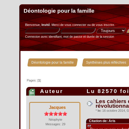
Déontologie pour la famille
Bienvenue,
Invité
. Merci de
vous connecter
ou de
vous inscrire
.
Connexion avec identifiant, mot de passe et durée de la session
»
Déontologie pour la famille
Synthèses plus réfléchies
Pages: [
1
]
Auteur
Lu 82570 fo
Les cahiers 
révolutionna
Jacques
*
le:
16 octobre 2014, 0
Néophyte
Citation de: Aris
Messages: 29