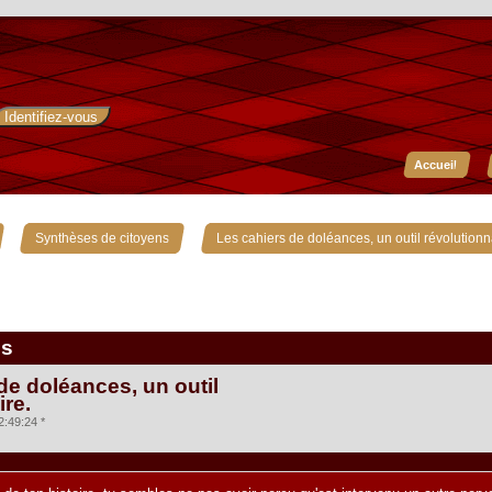
Accueil
»
»
Synthèses de citoyens
Les cahiers de doléances, un outil révolutionn
is
de doléances, un outil
ire.
2:49:24 *