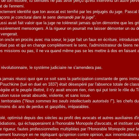
 de ton histoire, tu sembles ne pas avoir perçu qu'est intervenu un autre per
at de l'ennemi.
ctement identifié que ton avocat est terrifié par les préjugés du juge. Pascal 
açons je conclurai dans le sens demandé par le juge
".
si avait fait valoir que la juge ne tolérerait jamais qu'on démontre que les 
ossièrement mensongers. A la rigueur on pourrait me laisser démonter un ou d
 vengerait.
 oncle en procès avec ma soeur, le juge fait un faux en écriture, introduisant
 était pas et qui en change complètement le sens, l'administrateur de biens n
des missions ou pas, il ne va quand même pas se les mettre à dos en faisant a
s révolutionnaire, le système judiciaire ne s'amendera pas.
a jamais réussi quoi que ce soit sans la participation constante de gens instr
 Pouchkine (tué en duel en 1837) était désespéré par l'absence totale de cl
ilégiée et le peuple illettré, il n'y avait encore rien, rien qui put tenir le rôle 
lution russe serait absurde, violente, et sans issue.
territoriales ("
Nous sommes les seuls intellectuels autorisés !
"), les chefs 
 moins dix ans de perdus et gaspillés, irréparables.
é, optimisé depuis des siècles au profit des avocats et autres auxiliaires d'inju
diations, qui échapperairent à l'honorable Monopole d'avocats, et instituer u
e rigueur, fautes professionnelles multipliées par l'Honorable Monopole pour 
ment fourvoyé en ne répliquant qu'opinion contre opinion, aux innombrables ac