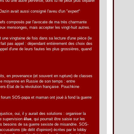
vers ou une autre perverse, dont tu ne peux plus séparer
Dazin avait aussi consigné l'aveu d'un "
expert
"
griefs composés par l'avocate de ma très charmante
eux mensonges, mais accepter les vingt-huit autres.
 une vingtaine de fois dans sa lecture d'une pièce (le
e fait pas appel : dépendant entièrement des choix des
ppel d'une de leurs fautes les plus grossières, quand
uits, en provenance (et souvent en rupture) de classes
asse moyenne en Russie de son temps : entre
du Tiers-Etat de la révolution française. Pouchkine
du forum SOS-papa et maman ont joué à fond la guerre
stice, oui, il y aurait des solutions : organiser la
ne supervision
élue
, qui pourrait être saisie sur les
les besoins de sa guerre sexiste de misandrie. SOS-
cusations (de délit d'opinion) écrites par le lobby