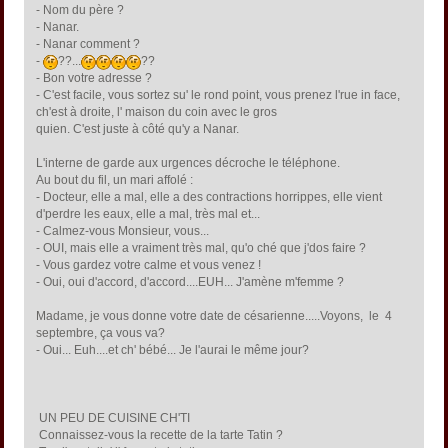
- Nom du père ?
- Nanar.
- Nanar comment ?
-
??...
??
- Bon votre adresse ?
- C'est facile, vous sortez su' le rond point, vous prenez l'rue in face,
ch'est à droite, l' maison du coin avec le gros
quien. C'est juste à côté qu'y a Nanar.
L'interne de garde aux urgences décroche le téléphone.
Au bout du fil, un mari affolé :
- Docteur, elle a mal, elle a des contractions horrippes, elle vient
d'perdre les eaux, elle a mal, très mal et...
- Calmez-vous Monsieur, vous...
- OUI, mais elle a vraiment très mal, qu'o ché que j'dos faire ?
- Vous gardez votre calme et vous venez !
- Oui, oui d'accord, d'accord....EUH... J'amène m'femme ?
Madame, je vous donne votre date de césarienne.....Voyons, le 4
septembre, ça vous va?
- Oui... Euh....et ch' bébé... Je l'aurai le même jour?
UN PEU DE CUISINE CH'TI
Connaissez-vous la recette de la tarte Tatin ?