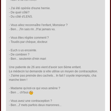
- J'ai été opérée d'eune hernie.
- De quel côté?
- Du côté d'LENS.
- Vous allez reconnaître l'enfant, Monsieur ?
- Ben... J'in sais rin. J'l'ai jamais vu.
- Vous êtes réglée comment ?
- Toudis par chèque, docteur.
- Euch s us enceinte.
- De combien ?
- Ben... seulemin d'min mari
Une patiente de 26 ans vient d'avoir son 6ème enfant.
Le médecin lui demande si elle utilise un moyen de contraception.
- J'aime pas preinde des cachets... In fait l' coyote impromptu, cha
marche bien !
- Madame qu'est-ce qui vous amène ?
- Ben ... ch'bus
- Vous avez une contraception ?
- Ben...J' mets parfois deux maronnes...