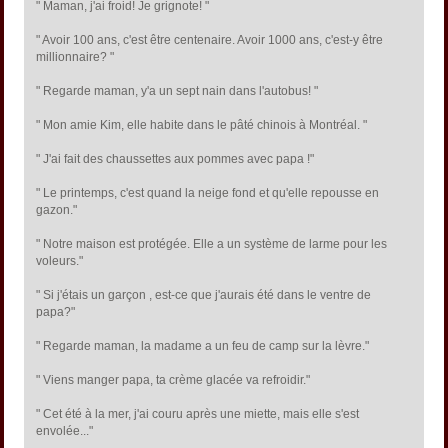
" Maman, j'ai froid! Je grignote! "
" Avoir 100 ans, c'est être centenaire. Avoir 1000 ans, c'est-y être
millionnaire? "
" Regarde maman, y'a un sept nain dans l'autobus! "
" Mon amie Kim, elle habite dans le pâté chinois à Montréal. "
" J'ai fait des chaussettes aux pommes avec papa !"
" Le printemps, c'est quand la neige fond et qu'elle repousse en
gazon."
" Notre maison est protégée. Elle a un système de larme pour les
voleurs."
" Si j'étais un garçon , est-ce que j'aurais été dans le ventre de
papa?"
" Regarde maman, la madame a un feu de camp sur la lèvre."
" Viens manger papa, ta crème glacée va refroidir."
" Cet été à la mer, j'ai couru après une miette, mais elle s'est
envolée..."