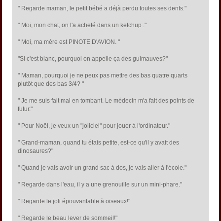
" Regarde maman, le petit bébé a déjà perdu toutes ses dents."
" Moi, mon chat, on l'a acheté dans un ketchup ."
" Moi, ma mère est PINOTE D'AVION. "
"Si c'est blanc, pourquoi on appelle ça des guimauves?"
" Maman, pourquoi je ne peux pas mettre des bas quatre quarts
plutôt que des bas 3/4? "
" Je me suis fait mal en tombant. Le médecin m'a fait des points de
futur."
" Pour Noël, je veux un "joliciel" pour jouer à l'ordinateur."
" Grand-maman, quand tu étais petite, est-ce qu'il y avait des
dinosaures?"
" Quand je vais avoir un grand sac à dos, je vais aller à l'école."
" Regarde dans l'eau, il y a une grenouille sur un mini-phare."
" Regarde le joli épouvantable à oiseaux!"
" Regarde le beau lever de sommeil!"