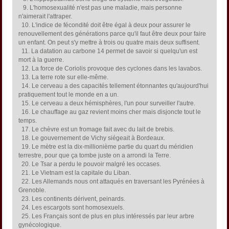
9. L'homosexualité n'est pas une maladie, mais personne
n'aimerait l'attraper.
10. L'indice de fécondité doit être égal à deux pour assurer le
renouvellement des générations parce qu'il faut être deux pour faire
un enfant. On peut s'y mettre à trois ou quatre mais deux suffisent.
11. La datation au carbone 14 permet de savoir si quelqu'un est
mort à la guerre.
12. La force de Coriolis provoque des cyclones dans les lavabos.
13. La terre rote sur elle-même.
14. Le cerveau a des capacités tellement étonnantes qu'aujourd'hui
pratiquement tout le monde en a un.
15. Le cerveau a deux hémisphères, l'un pour surveiller l'autre.
16. Le chauffage au gaz revient moins cher mais disjoncte tout le
temps.
17. Le chèvre est un fromage fait avec du lait de brebis.
18. Le gouvernement de Vichy siégeait à Bordeaux.
19. Le mètre est la dix-millionième partie du quart du méridien
terrestre, pour que ça tombe juste on a arrondi la Terre.
20. Le Tsar a perdu le pouvoir malgré les occases.
21. Le Vietnam est la capitale du Liban.
22. Les Allemands nous ont attaqués en traversant les Pyrénées à
Grenoble.
23. Les continents dérivent, peinards.
24. Les escargots sont homosexuels.
25. Les Français sont de plus en plus intéressés par leur arbre
gynécologique.