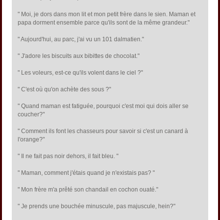
" Moi, je dors dans mon lit et mon petit frère dans le sien. Maman et
papa dorment ensemble parce qu'ils sont de la même grandeur."
" Aujourd'hui, au parc, j'ai vu un 101 dalmatien."
" J'adore les biscuits aux bibittes de chocolat."
" Les voleurs, est-ce qu'ils volent dans le ciel ?"
" C'est où qu'on achète des sous ?"
" Quand maman est fatiguée, pourquoi c'est moi qui dois aller se
coucher?"
" Comment ils font les chasseurs pour savoir si c'est un canard à
l'orange?"
" Il ne fait pas noir dehors, il fait bleu. "
" Maman, comment j'étais quand je n'existais pas? "
" Mon frère m'a prêté son chandail en cochon ouaté."
" Je prends une bouchée minuscule, pas majuscule, hein?"