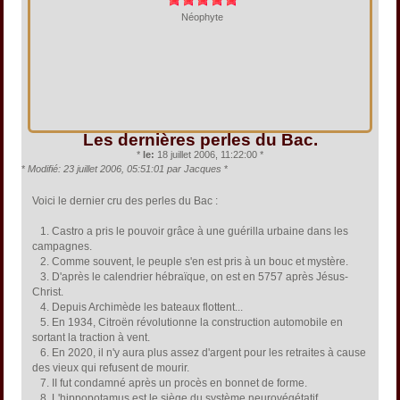
Néophyte
Les dernières perles du Bac.
*
le:
18 juillet 2006, 11:22:00 *
*
Modifié: 23 juillet 2006, 05:51:01 par Jacques
*
Voici le dernier cru des perles du Bac :
1. Castro a pris le pouvoir grâce à une guérilla urbaine dans les
campagnes.
2. Comme souvent, le peuple s'en est pris à un bouc et mystère.
3. D'après le calendrier hébraïque, on est en 5757 après Jésus-
Christ.
4. Depuis Archimède les bateaux flottent...
5. En 1934, Citroën révolutionne la construction automobile en
sortant la traction à vent.
6. En 2020, il n'y aura plus assez d'argent pour les retraites à cause
des vieux qui refusent de mourir.
7. II fut condamné après un procès en bonnet de forme.
8. L'hippopotamus est le siège du système neurovégétatif.