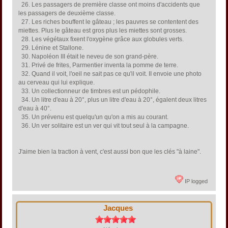
26. Les passagers de première classe ont moins d'accidents que
les passagers de deuxième classe.
27. Les riches bouffent le gâteau ; les pauvres se contentent des
miettes. Plus le gâteau est gros plus les miettes sont grosses.
28. Les végétaux fixent l'oxygène grâce aux globules verts.
29. Lénine et Stallone.
30. Napoléon III était le neveu de son grand-père.
31. Privé de frites, Parmentier inventa la pomme de terre.
32. Quand il voit, l'oeil ne sait pas ce qu'il voit. II envoie une photo
au cerveau qui lui explique.
33. Un collectionneur de timbres est un pédophile.
34. Un litre d'eau à 20°, plus un litre d'eau à 20°, égalent deux litres
d'eau à 40°.
35. Un prévenu est quelqu'un qu'on a mis au courant.
36. Un ver solitaire est un ver qui vit tout seul à la campagne.
J'aime bien la traction à vent, c'est aussi bon que les clés "à laine".
IP logged
Jacques