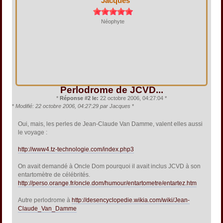
Jacques
Néophyte
Perlodrome de JCVD...
*
Réponse #2 le:
22 octobre 2006, 04:27:04 *
*
Modifié: 22 octobre 2006, 04:27:29 par Jacques
*
Oui, mais, les perles de Jean-Claude Van Damme, valent elles aussi
le voyage :
http://www4.tz-technologie.com/index.php3
On avait demandé à Oncle Dom pourquoi il avait inclus JCVD à son
entartomètre de célébrités.
http://perso.orange.fr/oncle.dom/humour/entartometre/entartez.htm
Autre perlodrome à
http://desencyclopedie.wikia.com/wiki/Jean-
Claude_Van_Damme