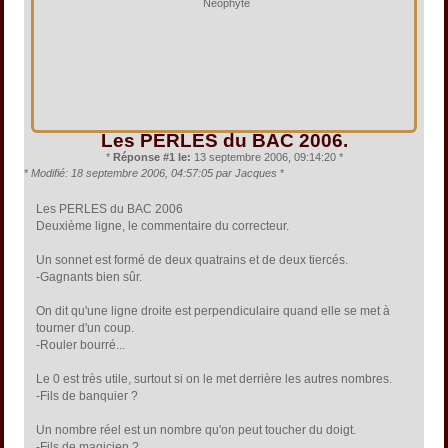
Néophyte
Les PERLES du BAC 2006.
*
Réponse #1 le:
13 septembre 2006, 09:14:20 *
*
Modifié: 18 septembre 2006, 04:57:05 par Jacques
*
Les PERLES du BAC 2006
Deuxième ligne, le commentaire du correcteur.
Un sonnet est formé de deux quatrains et de deux tiercés.
-Gagnants bien sûr.
On dit qu'une ligne droite est perpendiculaire quand elle se met à
tourner d'un coup.
-Rouler bourré...
Le 0 est très utile, surtout si on le met derrière les autres nombres.
-Fils de banquier ?
Un nombre réel est un nombre qu'on peut toucher du doigt.
-Fils de magicien ?