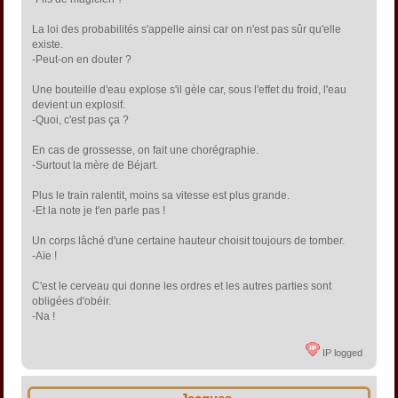
La loi des probabilités s'appelle ainsi car on n'est pas sûr qu'elle
existe.
-Peut-on en douter ?
Une bouteille d'eau explose s'il gèle car, sous l'effet du froid, l'eau
devient un explosif.
-Quoi, c'est pas ça ?
En cas de grossesse, on fait une chorégraphie.
-Surtout la mère de Béjart.
Plus le train ralentit, moins sa vitesse est plus grande.
-Et la note je t'en parle pas !
Un corps lâché d'une certaine hauteur choisit toujours de tomber.
-Aïe !
C'est le cerveau qui donne les ordres et les autres parties sont
obligées d'obéir.
-Na !
IP logged