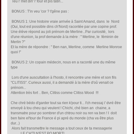
Teu l' met din' l' four et pis tatin...
BONUS : T'in veu 'cor ? t'gêne pas :
BONUS 1: Une histoire vraie arrivée à Saint Amand, dans le Nord
(Oui, tout est possible dins ch'Nord) racontée par une copine prof.
Une élève répond au joli prénom de Merline...Par curiosité, lors
d'une réunion, la prof demande à la mère : " Merline, le féminin de
Merlin ?"
Et la mère de répondre : " Ben nan, Merline, comme Merline Monroe
quoi !"
BONUS 2: Un copain médecin, nous en a raconté une du même
type
Lors d'une auscultation à l'hosto, il rencontre une mère et son fils
"CLITISS". Curieux aussi, il a demandé à la mère d'oû venait ce
prénom...
Attention très fort .. Ben, Clitiss comme Clitiss Wood !!!
Che chré bédo d'garder tout sa rien k'pour ti... I'ch messaj i' dvré être
envoyé à tou cheu qui veulent ! Chichi, ché bien an chaine, a
transmatre pour po sombrer d'un chtrou noir ou ren va ben ! I doit
ben faire el'tour de France é pi apré du monde (cha va être plus
dur...)
Alors fait transmettre le message a tout ceux de ta messagerie
LE CH'TI N'EST PO MORT!