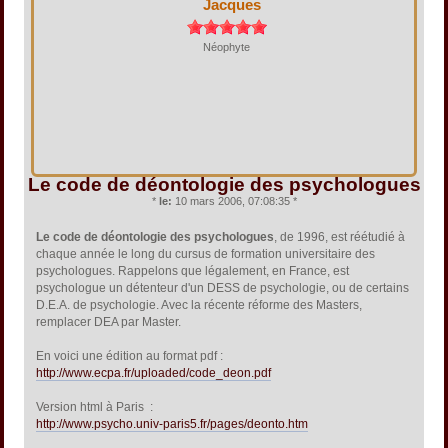
Jacques
Néophyte
Le code de déontologie des psychologues
*
le:
10 mars 2006, 07:08:35 *
Le code de déontologie des psychologues
, de 1996, est réétudié à
chaque année le long du cursus de formation universitaire des
psychologues. Rappelons que légalement, en France, est
psychologue un détenteur d'un DESS de psychologie, ou de certains
D.E.A. de psychologie. Avec la récente réforme des Masters,
remplacer DEA par Master.
En voici une édition au format pdf :
http://www.ecpa.fr/uploaded/code_deon.pdf
Version html à Paris :
http://www.psycho.univ-paris5.fr/pages/deonto.htm