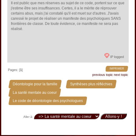
Il est public que mes réserves au sujet de ce code, portent sur ce que
j'estime être ses insuffisances. Certes, il a le mérite de réprouver
certains abus, mais j'ai constaté qu'il est muet sur d'autres. J'avais
caressé le projet de réaliser un manifeste des psychologues SANS
frontières de classe. De toute évidence, ce manifeste ne sera pas
réalisé.
IP logged
IMPRIMER
Pages: [
1
]
previous topic
next topic
»
»
Déontologie pour la famille
Synthèses plus réfléchies
»
La santé mentale au coeur
Le code de déontologie des psychologues
Aller à: